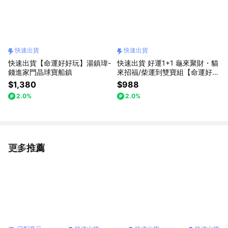
快速出貨
快速出貨
快速出貨【命運好好玩】湯鎮瑋-
快速出貨 好運1+1 龜來聚財・貓
錢進家門晶球寶船鎮
來招福/柴運到雙寶組【命運好好
玩】金錢龜來聚寶鎮+好運敲敲
$1,380
$988
來/財氣敲敲來(兩款任選)
2.0%
2.0%
更多推薦
看更多