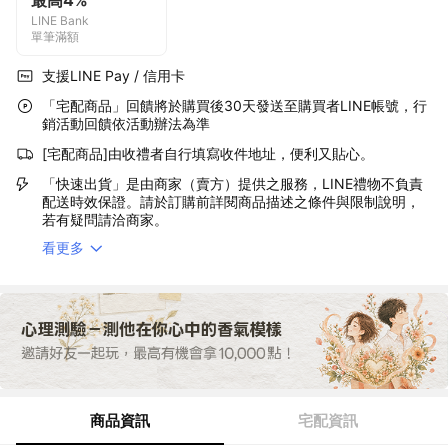
最高4%
LINE Bank
單筆滿額
支援LINE Pay / 信用卡
「宅配商品」回饋將於購買後30天發送至購買者LINE帳號，行
銷活動回饋依活動辦法為準
[宅配商品]由收禮者自行填寫收件地址，便利又貼心。
「快速出貨」是由商家（賣方）提供之服務，LINE禮物不負責
配送時效保證。請於訂購前詳閱商品描述之條件與限制說明，
若有疑問請洽商家。
看更多
商品資訊
宅配資訊