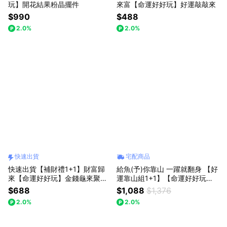
玩】開花結果粉晶擺件
來富【命運好好玩】好運敲敲來
$990
$488
2.0%
2.0%
快速出貨
宅配商品
快速出貨【補財禮1+1】財富歸
給魚(予)你靠山 一躍就翻身 【好
來【命運好好玩】金錢龜來聚寶
運靠山組1+1】【命運好好玩】
鎮 (內附36顆小元寶)(可加購馬
鯉躍高升抱枕+靠山貴人紅晶線
$688
$1,088
$1,376
上有錢包包掛飾)
手鍊
2.0%
2.0%