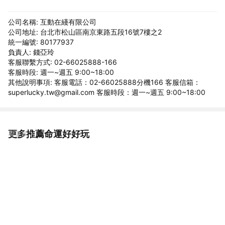
公司名稱: 互動在綫有限公司
公司地址: 台北市松山區南京東路五段16號7樓之2
統一編號: 80177937
負責人: 錢亞玲
客服聯繫方式: 02-66025888-166
客服時段: 週一~週五 9:00~18:00
其他說明事項: 客服電話：02-66025888分機166 客服信箱：
superlucky.tw@gmail.com 客服時段：週一~週五 9:00~18:00
更多推薦命運好好玩
看更多