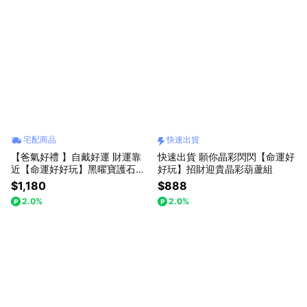
宅配商品
快速出貨
【爸氣好禮 】自戴好運 財運靠
快速出貨 願你晶彩閃閃【命運好
近【命運好好玩】黑曜寶護石手
好玩】招財迎貴晶彩葫蘆組
鍊
$1,180
$888
2.0%
2.0%