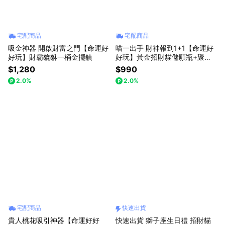
宅配商品
宅配商品
吸金神器 開啟財富之門【命運好
喵一出手 財神報到1+1【命運好
好玩】財霸貔貅一桶金擺鎮
好玩】黃金招財貓儲願瓶+聚財
加倍財神心咒墊(內含元寶+金條
$1,280
$990
+花生)
2.0%
2.0%
宅配商品
快速出貨
貴人桃花吸引神器【命運好好
快速出貨 獅子座生日禮 招財貓