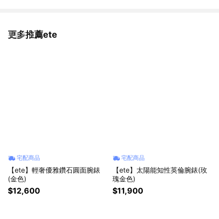
更多推薦ete
看更多
宅配商品
宅配商品
【ete】輕奢優雅鑽石圓面腕錶
【ete】太陽能知性英倫腕錶(玫
(金色)
瑰金色)
$12,600
$11,900