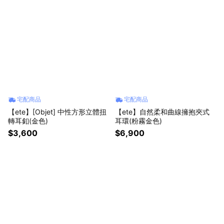
宅配商品
宅配商品
【ete】[Objet] 中性方形立體扭
【ete】自然柔和曲線擁抱夾式
轉耳釦(金色)
耳環(粉霧金色)
$3,600
$6,900