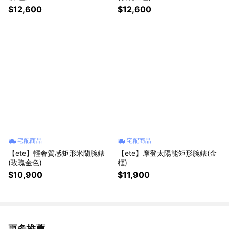
$12,600
$12,600
宅配商品
宅配商品
【ete】輕奢質感矩形米蘭腕錶
【ete】摩登太陽能矩形腕錶(金
(玫瑰金色)
框)
$10,900
$11,900
更多推薦
看更多