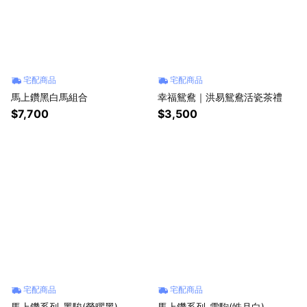
宅配商品
宅配商品
馬上鑽黑白馬組合
幸福鴛鴦｜洪易鴛鴦活瓷茶禮
$7,700
$3,500
宅配商品
宅配商品
馬上鑽系列-墨駿(榮曜黑)
馬上鑽系列-雪駒(皓月白)