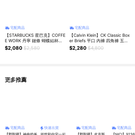
宅配商品
宅配商品
【STARBUCKS 星巴克】COFFE
【Calvin Klein】CK Classic Box
E WORK 丹寧 鏈條 蝴蝶結杯袋
er Briefs 平口 內褲 四角褲 五件
保溫杯 460ML
組
$2,080
$2,580
$2,280
$4,800
更多推薦
看更多
宅配商品
快速出貨
宅配商品
宅配商品
【野獸國】神偷奶爸
就想和你宅一起
【野獸國】皮克斯
【NICI】9236