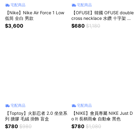
宅配商品
宅配商品
【Nike】Nike Air Force 1 Low
【OFUSE】韓國 OFUSE double
低筒 全白 男款
cross necklace 水鑽 十字架 鋼
項鍊
$3,600
$680
$1,180
宅配商品
宅配商品
【Toptoy】火影忍者 2.0 坐坐系
【NIKE】會員專屬 NIKE Just D
列 搪膠 毛絨 掛飾 盲盒
o It 長柄雨傘 自動傘 黑色
$780
$980
$780
$1,080