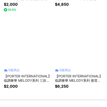
禮 日常手提包(LINE禮物獨家送
(藍色)
$2,000
$4,850
品牌PIN)
10.0%
宅配商品
宅配商品
【PORTER INTERNATIONAL】
【PORTER INTERNATIONAL】
低調奢華 MELODY系列 三折零
低調奢華 MELODY系列 後背包
錢短夾(藍色)
(藍色)
$2,000
$6,250