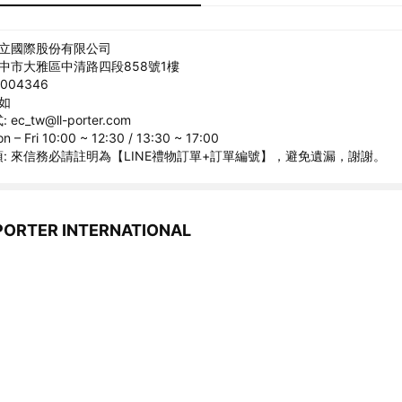
尚立國際股份有限公司
台中市大雅區中清路四段858號1樓
004346
謙如
c_tw@ll-porter.com
 Fri 10:00 ~ 12:30 / 13:30 ~ 17:00
: 來信務必請註明為【LINE禮物訂單+訂單編號】，避免遺漏，謝謝。
RTER INTERNATIONAL