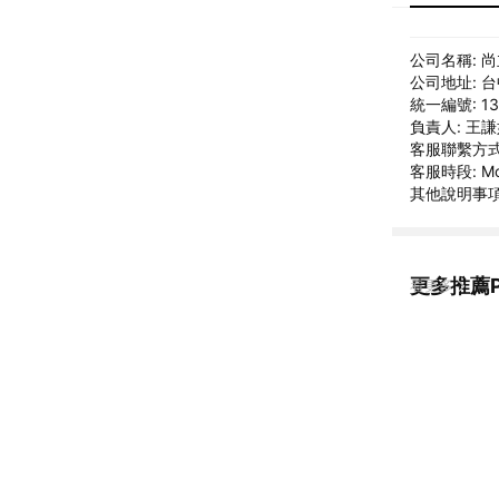
公司名稱: 
公司地址: 
統一編號: 13
負責人: 王
客服聯繫方式: e
客服時段: Mon –
其他說明事項
更多推薦PO
看更多