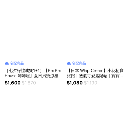
宅配商品
宅配商品
［七夕好禮成雙1+1］【Pei Pei
【日本 Whip Cream】小花柄寶
House 沛沛屋】夏日男寶涼感防
寶帽｜透氣可愛遮陽帽｜寶寶送
曬組｜親子夏日好物｜寶寶消暑
禮推薦、日系品牌童帽、新生兒
$1,600
$1,870
$1,080
$1,190
神器、涼感用品、寶寶夏季用品
禮物、兒童禮物、可愛必買、彌
月禮