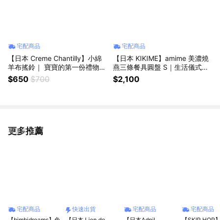
宅配商品
宅配商品
【日本 Creme Chantilly】小綿
【日本 KIKIME】amime 美濃燒
羊布搖鈴｜ 寶寶的第一份禮物
燕三條餐具圓盤 S｜生活儀式感
｜ 新生兒禮物、滿月禮、彌月
｜生日禮物、母親節禮物、日本
$650
$700
$2,100
禮、生日禮、週歲禮
職人手作食器、炸物盤、質感餐
具
更多推薦
看更多
宅配商品
快速出貨
宅配商品
宅配商品
【bimbidreams】兔
【日本 Lien de
【日本Adnil
【SKIP HOP