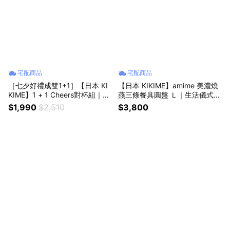
宅配商品
宅配商品
［七夕好禮成雙1+1］【日本 KI
【日本 KIKIME】amime 美濃燒
KIME】1 + 1 Cheers對杯組｜父
燕三條餐具圓盤 Ｌ｜生活儀式感
親節禮物、七夕情人節質感送禮
｜生日禮物、母親節禮物、日本
$1,990
$2,510
$3,800
首選、居家生活好物
職人手作食器、炸物盤、質感餐
具