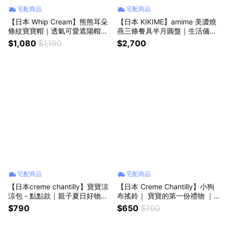
宅配商品
宅配商品
【日本 Whip Cream】熊熊耳朵
【日本 KIKIME】amime 美濃燒
條紋寶寶帽｜透氣可愛遮陽帽｜
燕三條餐具半月圓盤｜生活儀式
寶寶送禮推薦、日系品牌童帽、
感 ｜生日禮物、母親節禮物、日
$1,080
$1,190
$2,700
新生兒禮物、兒童禮物、可愛必
本職人手作食器、炸物盤、質感
買、彌月禮
餐具
宅配商品
宅配商品
【日本creme chantilly】寶寶涼
【日本 Creme Chantilly】小狗
涼包 - 點點款｜親子夏日好物｜
布搖鈴｜ 寶寶的第一份禮物 ｜
寶寶消暑神器、涼感用品、寶寶
新生兒禮物、滿月禮、彌月禮、
$790
$650
$700
夏季用品、降溫小幫手
生日禮、週歲禮