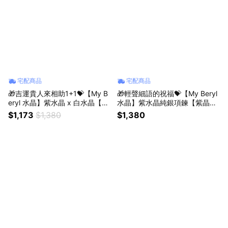
宅配商品
宅配商品
🎁吉運貴人來相助1+1💝【My B
🎁輕聲細語的祝福💝【My Beryl
eryl 水晶】紫水晶 x 白水晶【紫
水晶】紫水晶純銀項鍊【紫晶心
曜吉瑞．轉運律動】水晶手鍊
語・溫柔守候】#智慧提升 #情
$1,173
$1,380
$1,380
+迷你水晶小樹(隨機贈)｜轉運大
緒安定 #招引貴人 #生日禮物 #
吉｜淨化磁場
送禮推薦