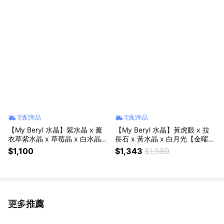
物
宅配商品
宅配商品
【My Beryl 水晶】紫水晶 x 薰
【My Beryl 水晶】黃虎眼 x 拉
衣草紫水晶 x 草莓晶 x 白水晶
長石 x 黃水晶 x 白月光【金曜幻
【極致紫域．智慧律動】水晶手
境・招財聚富】水晶手鍊 #提升
$1,100
$1,343
$1,580
鍊｜智慧覺醒｜安定思緒
氣場 #事業運 #招財聚富
更多推薦
看更多