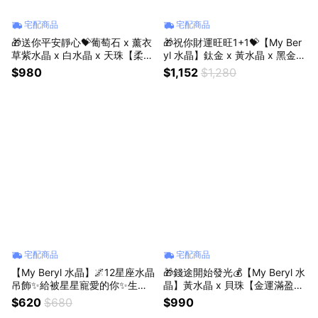
宅配商品
宅配商品
🎁送你平安靜心💝葡萄石 x 薰衣
🎁祝你財運旺旺1+1💝【My Ber
草紫水晶 x 白水晶 x 天珠【柔紫
yl 水晶】鈦金 x 黃水晶 x 黑金超
靜心・天珠守護】水晶手鍊 #情
【金曜財域．豐盛序曲】水晶手
$980
$1,152
$1,280
緒安定 #能量淨化 #平安守護 #
鍊+迷你水晶小樹(隨機贈) ｜開
生日禮物 #送禮推薦
運招財｜事業突破
宅配商品
宅配商品
【My Beryl 水晶】🌌12星座水晶
🎁錢途開始發光💰【My Beryl 水
吊飾✨給被星星寵愛的你✨生日
晶】黃水晶 x 貝珠【金運滿盈・
快樂．7月星座．8月星座．獅子
珠圓納福】水晶手鍊 #財運提升
$620
$680
$990
座
#富足好運 #開運納福 #生日禮