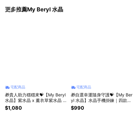
更多推薦My Beryl 水晶
看更多
宅配商品
宅配商品
🎁貴人助力穩穩來💝【My Beryl
🎁自選幸運隨身守護💝【My Ber
水晶】紫水晶 x 薰衣草紫水晶 x
yl 水晶】水晶手機掛鍊｜四款風
黃水晶 x 藍紋瑪瑙【紫晶引貴・
格・自選幸運・隨身守護 #手機
$1,080
$990
金運啟程】水晶手鍊 #貴人助力
掛鍊 #水晶掛飾 #幸運小物 #生
#招財納福 #溝通順利 #人緣拓
日禮物 #送禮推薦 #自選款式
展