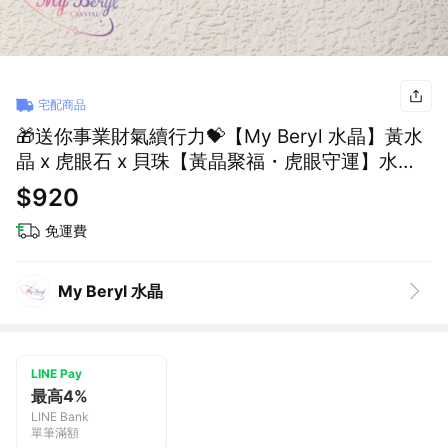
宅配商品
🎁送你事業財氣續行力💝【My Beryl 水晶】黃水
晶 x 虎眼石 x 貝珠【黃晶聚福・虎眼守運】水晶
手鍊 #招財聚氣 #事業能量 #穩定氣場 #好運加持
$920
#生日禮物 #送禮推薦
免運費
My Beryl 水晶
LINE Pay
最高4%
LINE Bank
單筆滿額