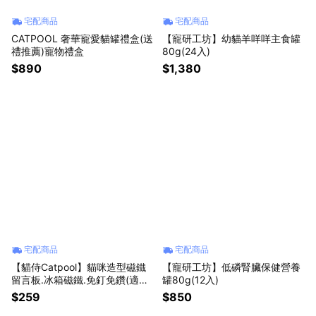
宅配商品
宅配商品
CATPOOL 奢華寵愛貓罐禮盒(送
【寵研工坊】幼貓羊咩咩主食罐
禮推薦)寵物禮盒
80g(24入)
$890
$1,380
宅配商品
宅配商品
【貓侍Catpool】貓咪造型磁鐵
【寵研工坊】低磷腎臟保健營養
留言板.冰箱磁鐵.免釘免鑽(適用
罐80g(12入)
冰箱和白板)
$259
$850