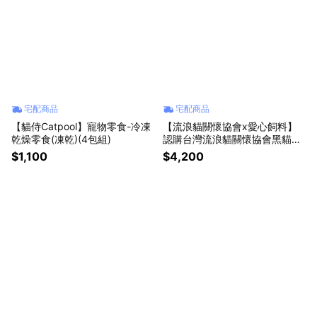
宅配商品
宅配商品
【貓侍Catpool】寵物零食-冷凍
【流浪貓關懷協會x愛心飼料】
乾燥零食(凍乾)(4包組)
認購台灣流浪貓關懷協會黑貓侍
飼料-12kg(購買者本人將不會收
$1,100
$4,200
到商品)