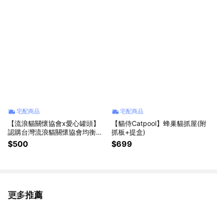
宅配商品
宅配商品
【流浪貓關懷協會x愛心罐頭】
【貓侍Catpool】蜂巢貓抓屋(附
認購台灣流浪貓關懷協會均衡主
抓板+提盒)
食罐-12罐(購買者本人將不會收
$500
$699
到商品)
更多推薦
看更多