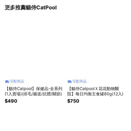
更多推薦貓侍CatPool
看更多
宅配商品
宅配商品
【貓侍Catpool】保健品-全系列
【貓侍CatpoolＸ花花動物醫
(1入賣場)(排毛/腸道/抗體/關節)
院】每日均衡主食罐80g(12入)
$490
$750