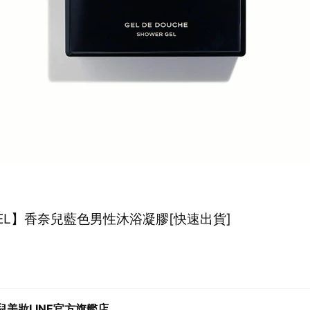
NEL】香奈兒藍色男性沐浴凝膠[快速出貨]
0
兒美妝LINE官方旗艦店