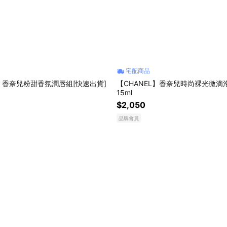
宅配商品
L】香奈兒粉甜香氛潤唇組[快速出貨]
【CHANEL】香奈兒時尚裸光微滴
15ml
$2,050
品牌會員