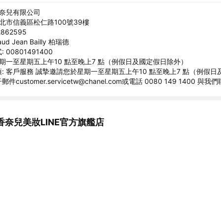
香奈兒有限公司
臺北市信義區松仁路100號39樓
862595
ud Jean Bailly 柏瑞德
00801491400
星期一至星期五上午10 點至晚上7 點（例假日及國定假日除外）
: 客戶服務 誠摯邀請您於星期一至星期五上午10 點至晚上7 點（例假
customer.servicetw@chanel.com或電話 0080 149 1400 與我
香奈兒美妝LINE官方旗艦店