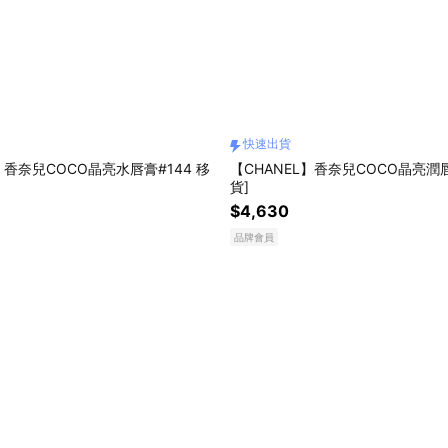
快速出貨
】香奈兒COCO晶亮水唇膏#144 移
【CHANEL】香奈兒COCO晶亮潤
貨]
$4,630
品牌會員