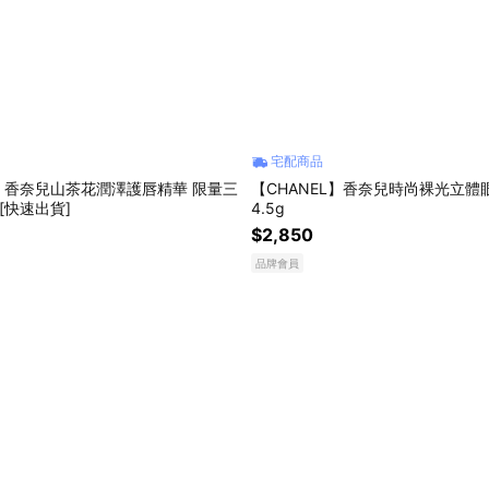
宅配商品
L】香奈兒山茶花潤澤護唇精華 限量三
【CHANEL】香奈兒時尚裸光立體
l[快速出貨]
4.5g
$2,850
品牌會員