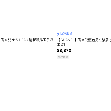
快速出貨
】香奈兒N°5 L'EAU 清新晨露玉手霜
【CHANEL】香奈兒藍色男性淡香水 
出貨]
$3,370
品牌會員