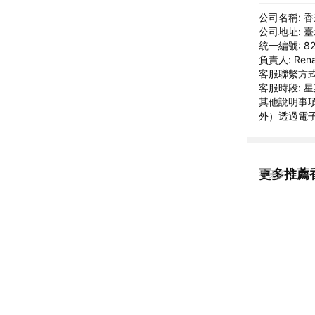
公司名稱: 
公司地址: 
統一編號: 82
負責人: Rena
客服聯繫方式: 
客服時段: 
其他說明事項
外）透過電子郵件
更多推薦
看更多