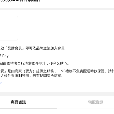
開啟「品牌會員」即可依品牌邀請加入會員
 Pay
品]由收禮者自行填寫收件地址，便利又貼心。
貨」是由商家（賣方）提供之服務，LINE禮物不負責配送時效保證。請
述之條件與限制說明，若有疑問請洽商家。
商品資訊
宅配資訊