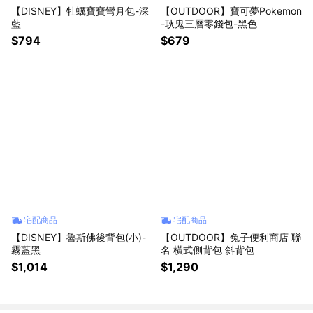
【DISNEY】牡蠣寶寶彎月包-深
【OUTDOOR】寶可夢Pokemon
藍
-耿鬼三層零錢包-黑色
$794
$679
宅配商品
宅配商品
【DISNEY】魯斯佛後背包(小)-
【OUTDOOR】兔子便利商店 聯
霧藍黑
名 橫式側背包 斜背包
$1,014
$1,290