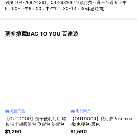
另撥 : 04-2682-1361、04-26816611(須付費) (週一至週五上午
9：00~下午6：00，中午12：30~13：30休息時間)
更多推薦BAG TO YOU 百達遊
看更多
宅配商品
宅配商品
【OUTDOOR】兔子便利商店 聯
【OUTDOOR】寶可夢Pokemon
名 波士頓圓筒包 側背包 斜背包
-耿鬼腰包-黑色
$1,290
$1,590