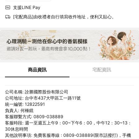
支援LINE Pay
[宅配商品]由收禮者自行填寫收件地址，便利又貼心。
商品資訊
宅配資訊
公司名稱: 詮勝國際股份有限公司
公司地址: 台中市437大甲區工一路11號
統一編號: 12822591
負責人: 何棰鏡
客服聯繫方式: 0809-038889
客服時段: 週一至週五上午9：00~下午6：00，中午12：30~13：
30休息時間
其他說明事項: 免費客服專線 : 0809-038889(限市話撥打)，手機