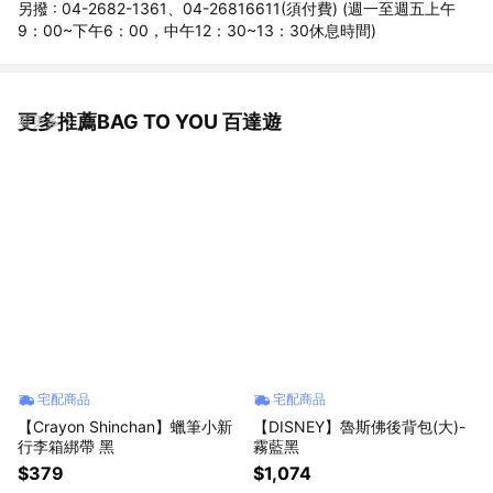
另撥 : 04-2682-1361、04-26816611(須付費) (週一至週五上午
9：00~下午6：00，中午12：30~13：30休息時間)
更多推薦BAG TO YOU 百達遊
看更多
宅配商品
宅配商品
【Crayon Shinchan】蠟筆小新
【DISNEY】魯斯佛後背包(大)-
行李箱綁帶 黑
霧藍黑
$379
$1,074