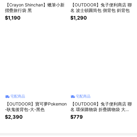
【Crayon Shinchan】蠟筆小新
【OUTDOOR】兔子便利商店 聯
摺疊旅行袋 黑
名 波士頓圓筒包 側背包 斜背包
$1,190
$1,290
宅配商品
宅配商品
【OUTDOOR】寶可夢Pokemon
【OUTDOOR】兔子便利商店 聯
-耿鬼後背包-大-黑色
名 環保購物袋 折疊購物袋 大容
量 輕量環保袋 淺藍色
$2,390
$779