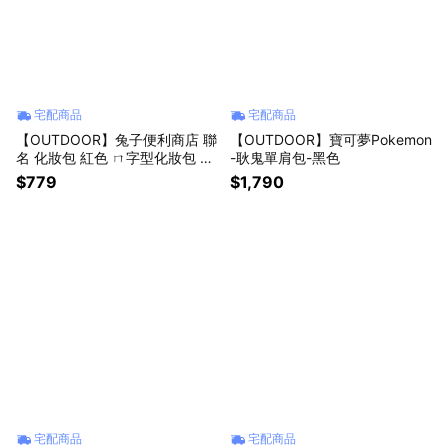
宅配商品
宅配商品
【OUTDOOR】兔子便利商店 聯
【OUTDOOR】寶可夢Pokemon
名 化妝包 紅色 ㄇ字型化妝包 大
-耿鬼單肩包-黑色
開口
$779
$1,790
宅配商品
宅配商品