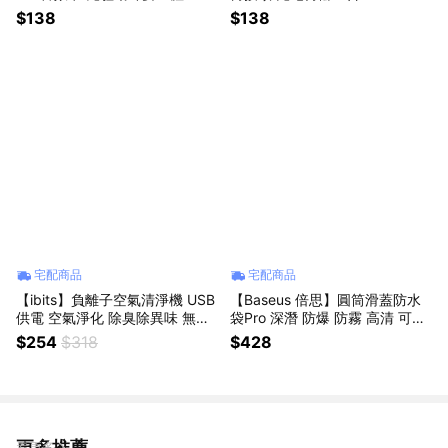
mm AM/3.5F-01
$138
$138
宅配商品
宅配商品
【ibits】負離子空氣清淨機 USB
【Baseus 倍思】圓筒滑蓋防水
供電 空氣淨化 除臭除異味 無噪
袋Pro 深潛 防爆 防霧 高清 可觸
音 除甲醛 輕巧便攜 車用辦公小
屏 手機 防塵 全透 TPU 掛繩 密
$254
$318
$428
物 浴室臥室客廳廚房 送禮
封套 7.2英吋
更多推薦
看更多