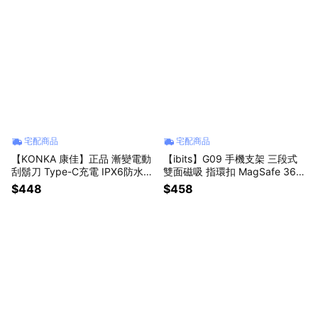
宅配商品
宅配商品
【KONKA 康佳】正品 漸變電動
【ibits】G09 手機支架 三段式
刮鬍刀 Type-C充電 IPX6防水
雙面磁吸 指環扣 MagSafe 360
德國研磨刀片 KTXD-0808-T
度旋轉
$448
$458