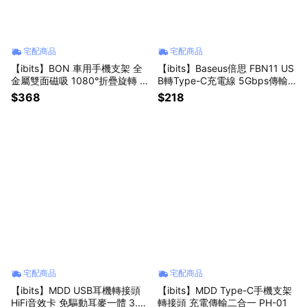
宅配商品
宅配商品
【ibits】BON 車用手機支架 全
【ibits】Baseus倍思 FBN11 US
金屬雙面磁吸 1080°折疊旋轉 M
B轉Type-C充電線 5Gbps傳輸
agSafe 弧面中控台 T50
3A快充
$368
$218
宅配商品
宅配商品
【ibits】MDD USB耳機轉接頭
【ibits】MDD Type-C手機支架
HiFi音效卡 免驅動耳麥一體 3.5
轉接頭 充電傳輸二合一 PH-01