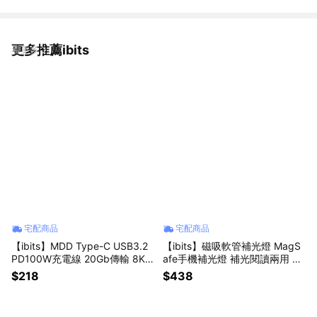
更多推薦ibits
看更多
宅配商品
宅配商品
【ibits】MDD Type-C USB3.2
【ibits】磁吸軟管補光燈 MagS
PD100W充電線 20Gb傳輸 8K
afe手機補光燈 補光閱讀兩用 護
投影 0.5/1/1.5/2/3m
眼調光色溫 直播自拍 L8
$218
$438