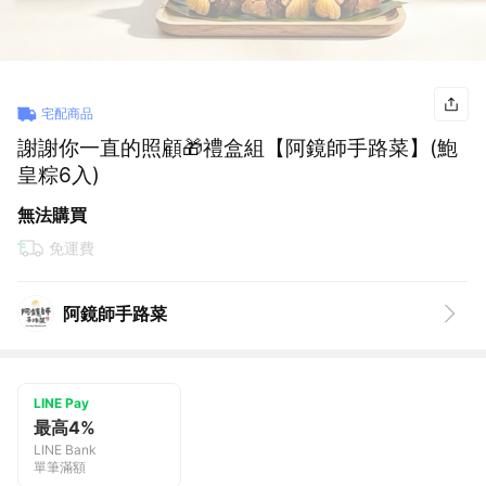
宅配商品
謝謝你一直的照顧🎁禮盒組【阿鏡師手路菜】(鮑
皇粽6入)
無法購買
免運費
阿鏡師手路菜
LINE Pay
最高4%
LINE Bank
單筆滿額