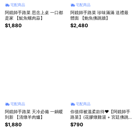
宅配商品
宅配商品
阿鏡師手路菜 思念上桌 一口都
阿鏡師手路菜 珍味滿滿 送禮最
是家 【魷魚螺肉蒜】
體面 【鮑魚佛跳牆】
$1,880
$2,480
宅配商品
宅配商品
阿鏡師手路菜 天冷必備 一鍋暖
你值得被溫柔款待❤️【阿鏡師手
到新 【清燉羊肉爐】
路菜】(花膠燉雞湯 + 宮廷佛跳
牆)
$1,880
$790