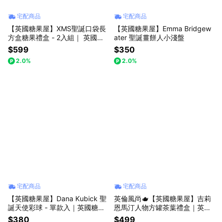
宅配商品
宅配商品
【英國糖果屋】XMS聖誕口袋長
【英國糖果屋】Emma Bridgew
方盒糖果禮盒 - 2入組｜ 英國糖
ater 聖誕薑餅人小淺盤
迷你包6包入
$599
$350
2.0%
2.0%
宅配商品
宅配商品
【英國糖果屋】Dana Kubick 聖
英倫風尚🫖【英國糖果屋】吉莉
誕天使彩球 - 單款入｜英國糖迷
恩馬汀人物方罐茶葉禮盒｜英國
你包2包入
茶10包入
$380
$499