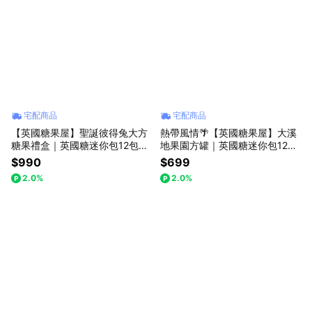
宅配商品
宅配商品
【英國糖果屋】聖誕彼得兔大方
熱帶風情🌴【英國糖果屋】大溪
糖果禮盒｜英國糖迷你包12包入
地果園方罐｜英國糖迷你包12包
｜英國茶12包入
入
$990
$699
2.0%
2.0%