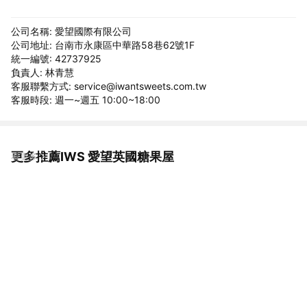
公司名稱: 愛望國際有限公司
公司地址: 台南市永康區中華路58巷62號1F
統一編號: 42737925
負責人: 林青慧
客服聯繫方式: service@iwantsweets.com.tw
客服時段: 週一~週五 10:00~18:00
更多推薦IWS 愛望英國糖果屋
看更多