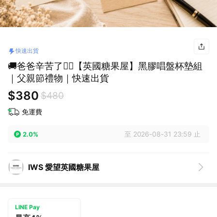
快速出貨
🚚爸爸辛苦了🧔‍♂️【英國糖果屋】黑膠唱盤杯墊組
｜父親節禮物｜快速出貨
$380
$480
免運費
至 2026-08-31 23:59 止
2.0%
IWS 愛望英國糖果屋
LINE Pay