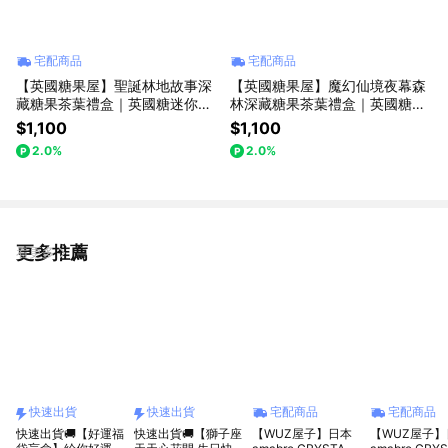
宅配商品
宅配商品
【英國糖果屋】聖誕林地故事深
【英國糖果屋】魔幻仙境夜幕森
藏糖果茶葉禮盒｜英國糖迷你包
林深藏糖果茶葉禮盒｜英國糖迷
8包入｜英國茶10入
你包8包入｜英國茶10入
$1,100
$1,100
2.0%
2.0%
更多推薦
看更多
快速出貨
快速出貨
宅配商品
宅配商品
快速出貨🚚【好運福
快速出貨🚚【獅子座
【WUZ屋子】日本
【WUZ屋子】