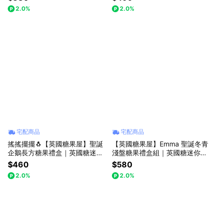
2.0%
2.0%
宅配商品
宅配商品
搖搖擺擺🐧【英國糖果屋】聖誕
【英國糖果屋】Emma 聖誕冬青
企鵝長方糖果禮盒｜英國糖迷你
淺盤糖果禮盒組｜英國糖迷你包
包4包入
12包入
$460
$580
2.0%
2.0%