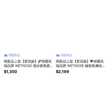
宅配商品
宅配商品
🆕新品上架【梨花娘】🌾韓國高
🆕新品上架【梨花娘】💖韓國高
端品牌 WETNOSE 漫步微風森
端品牌 WETNOSE 極致親膚純
林｜韓系手感毛絨苔蘚球玩具(手
棉寵物項圈(8色)
$1,350
$2,199
工製作，等待期約10~15天)