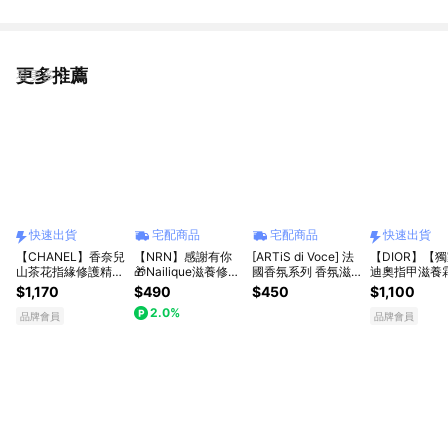
更多推薦
看更多
快速出貨
宅配商品
宅配商品
快速出貨
【CHANEL】香奈兒
【NRN】感謝有你
[ARTiS di Voce] 法
【DIOR】【
山茶花指緣修護精華
🎁Nailique滋養修護
國香氛系列 香氛滋
迪奧指甲滋養霜
11ml[快速出貨]
指緣油禮盒(15ml) #
潤指緣油 (10ml)
紅限量版 [快速
$1,170
$490
$450
$1,100
指甲保養油 #維他命
2.0%
E護甲 #修護倒刺
品牌會員
品牌會員