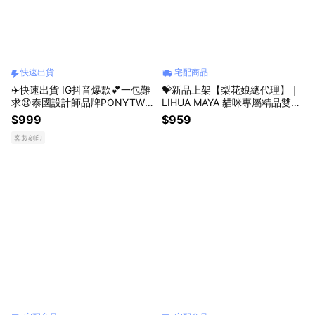
快速出貨
宅配商品
✈️快速出貨 IG抖音爆款💕一包難
💝新品上架【梨花娘總代理】｜
求😧泰國設計師品牌PONYTWE
LIHUA MAYA 貓咪專屬精品雙薄
NTYEIGHT法式優雅手提肩背包
荷棒棒糖｜純羊毛手工玩具・SG
$999
$959
👜情人禮物，生日禮物，閨蜜禮
S多項安全檢驗
客製刻印
物