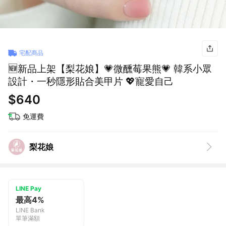
宅配商品
🆕新品上架【梨花娘】💗微醺莓果熊💗 韓系小眾
設計・一秒隱形貼合美甲片 💖寵愛自己
$640
免運費
梨花娘
LINE Pay
最高4%
LINE Bank
單筆滿額