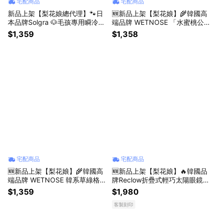
宅配商品
宅配商品
新品上架【梨花娘總代理】🐾日
🆕新品上架【梨花娘】🌾韓國高
本品牌Solgra 🐶毛孩專用瞬冷降
端品牌 WETNOSE 「水蜜桃公
溫舒眠方型床墊(4色)
主」軟綿羊毛蜜桃寵物帽(手工製
$1,359
$1,358
作，等待期約10~15天)
宅配商品
宅配商品
🆕新品上架【梨花娘】🌾韓國高
🆕新品上架【梨花娘】🔥韓國品
端品牌 WETNOSE 韓系草綠格
牌Reclow折疊式輕巧太陽眼鏡附
紋慢食嗅覺墊・微醺貓薄荷刀叉
圓形收納掛包(5色)💖 生日禮物
$1,359
$1,980
玩具三件組(手工製作，等待期約
閨禮物 情人禮物
客製刻印
10~15天)