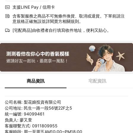
支援LINE Pay / 信用卡
含客製服務之商品不可無條件換貨、取消或退貨。下單前請注
意規格正確無誤並詳閱賣方相關規則。
[宅配商品]由收禮者自行填寫收件地址，便利又貼心。
商品資訊
宅配資訊
公司名稱: 梨花娘投資有限公司
公司地址: 民生一路一段56號22F之5
統一編號: 94099461
負責人: 廖又萱
客服聯繫方式: 0911809955
客服時段: 周一至周五AM10:00~PM18:00