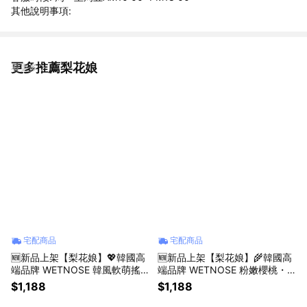
其他說明事項:
更多推薦梨花娘
看更多
宅配商品
宅配商品
🆕新品上架【梨花娘】💖韓國高
🆕新品上架【梨花娘】🌾韓國高
端品牌 WETNOSE 韓風軟萌搖
端品牌 WETNOSE 粉嫩櫻桃・
粒絨 ‧ 傲嬌小橘子寵物帽 🍊 (手
雙層毛絨冰淇淋寵物玩具(手工製
$1,188
$1,188
工製作，等待期約10~15天)
作，等待期約10~15天)