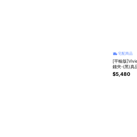
宅配商品
[平輸版]Viv
錢夾-(黑)真
$5,480