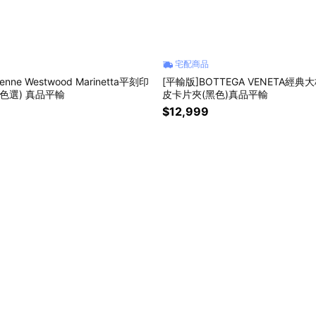
宅配商品
ienne Westwood Marinetta平刻印
[平輸版]BOTTEGA VENETA經
多色選) 真品平輸
皮卡片夾(黑色)真品平輸
$12,999