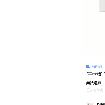
宅配商品
[平輸版] 
無法購買
免運費
JS'M