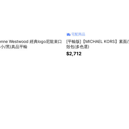
宅配商品
ienne Westwood 經典logo尼龍束口
[平輸版]【MICHAEL KORS】素
(小/黑)真品平輸
殼包(多色選)
$2,712