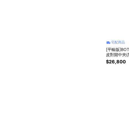
宅配商品
[平輸版]BOT
皮對開中夾(
$26,800