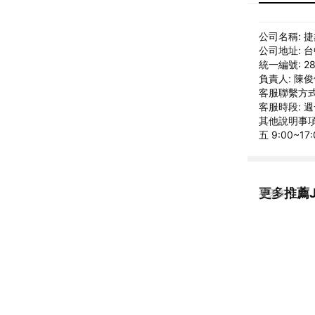
公司名稱: 
公司地址: 
統一編號: 28
負責人: 陳
客服聯繫方式: 
客服時段: 週一
其他說明事項: 
五 9:00~17:
更多推薦JS
看更多