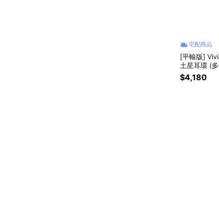
宅配商品
[平輸版] Viv
土星耳環 (
$4,180