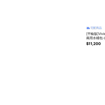
宅配商品
[平輸版]Viv
兩用水桶包-
$11,200