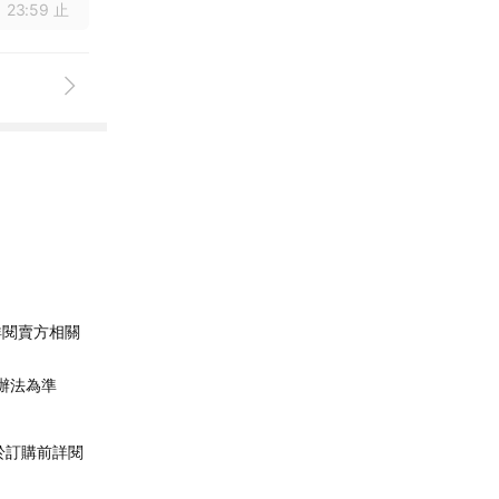
 23:59 止
詳閱賣方相關
辦法為準
於訂購前詳閱