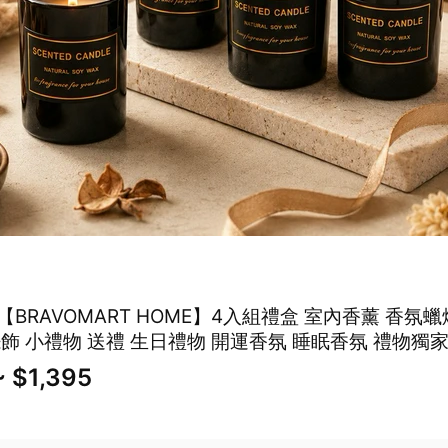
BRAVOMART HOME】4入組禮盒 室內香薰 香氛蠟
飾 小禮物 送禮 生日禮物 開運香氛 睡眠香氛 禮物獨家
香氛 療癒禮物 巨蟹座 獅子座
 $1,395