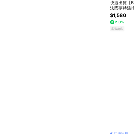
快速出貨【BR
法國夢特嬌
送禮 商務金
$1,580
禮物獨家 新
2.0%
客製刻印
快速出貨