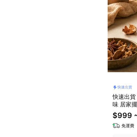
快速出貨
快速出貨【
味 居家擺
市 香水
$999 ~
免運費