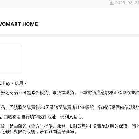
至 2026-08-31
VOMART HOME
 Pay / 信用卡
服務之商品不可無條件換貨、取消或退貨。下單前請注意規格正確無誤並
品」回饋將於購買後30天發送至購買者LINE帳號，行銷活動回饋依活動
品]由收禮者自行填寫收件地址，便利又貼心。
貨」是由商家（賣方）提供之服務，LINE禮物不負責配送時效保證。請
述之條件與限制說明，若有疑問請洽商家。