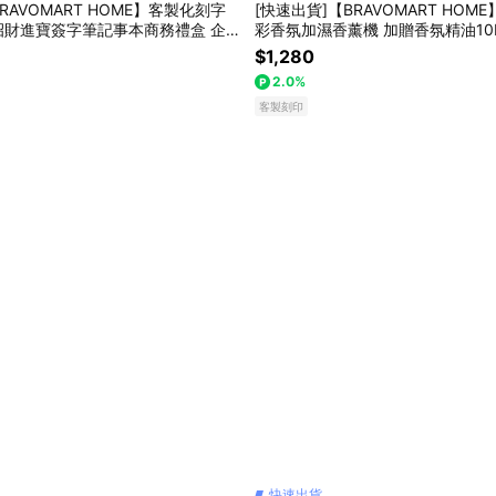
AVOMART HOME】客製化刻字
[快速出貨]【BRAVOMART HOM
招財進寶簽字筆記事本商務禮盒 企業
彩香氛加濕香薰機 加贈香氛精油10
屬鋼珠筆 生日禮物 送禮推薦 巨蟹座
精油燈 加濕器 淨化能量 免費刻字 
$1,280
品上市 商務送禮 獅子座
物 現貨 生日禮物 巨蟹座 開運香氛
2.0%
客製刻印
快速出貨