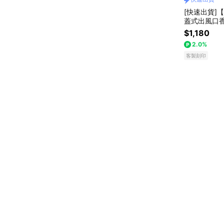
[快速出貨]【
蓋式出風口香
禮物 送禮推
$1,180
務送禮 上班
2.0%
客製刻印