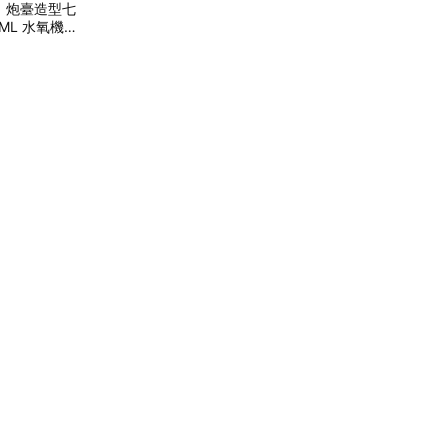
E】炮臺造型七
ML 水氧機
禮 辦公室小