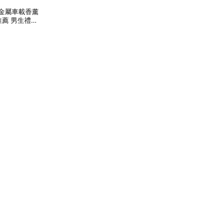
】金屬車載香薰
推薦 男生禮物
禮 上班族禮物