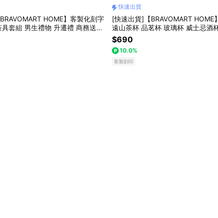
快速出貨
BRAVOMART HOME】客製化刻字
[快速出貨]【BRAVOMART HOM
具套組 男生禮物 升遷禮 商務送禮
遠山茶杯 品茗杯 玻璃杯 威士忌酒
獨家 新品上市 入厝禮 升遷禮物 送
升遷禮 商務送禮 巨蟹座 禮物獨家 
$690
禮物 送禮推薦 獅子座
遷禮物 送給長輩 入厝禮 獅子座
10.0%
客製刻印