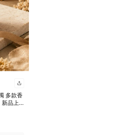
燭 多款香
 新品上