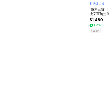
快速出貨
[快速出貨]【
汝窯西施壺茶
巨蟹座 禮物
$1,480
給長輩 生日
2.0%
客製刻印