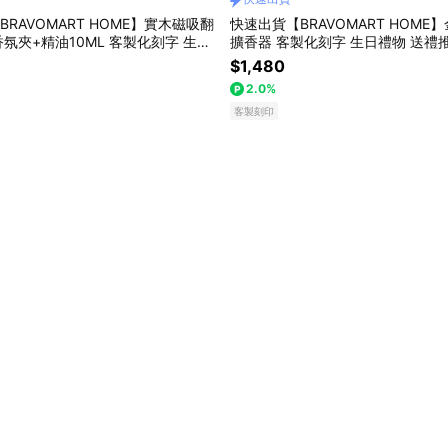
BRAVOMART HOME】實木磁吸翻
快速出貨【BRAVOMART HOME
氛夾+精油10ML 客製化刻字 生日
擴香器 客製化刻字 生日禮物 送禮
薦 男生禮物 禮物獨家 新品上市 商
巨蟹座 禮物獨家 新品上市 商務送
$1,480
族禮物 巨蟹座 獅子座
升遷禮物 送給長輩 獅子座
2.0%
客製刻印