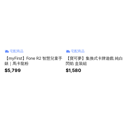
宅配商品
宅配商品
【myFirst】Fone R2 智慧兒童手
【寶可夢】集換式卡牌遊戲 純白
錶｜馬卡龍粉
閃焰 盒裝組
$5,799
$1,580