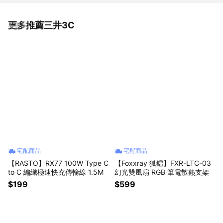
更多推薦三井3C
看更多
宅配商品
宅配商品
【RASTO】RX77 100W Type C
【Foxxray 狐鐳】FXR-LTC-03
to C 編織極速快充傳輸線 1.5M
幻光雙風扇 RGB 筆電散熱支架
$199
$599