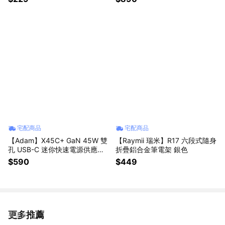
宅配商品
宅配商品
【Adam】X45C+ GaN 45W 雙
【Raymii 瑞米】R17 六段式隨身
孔 USB-C 迷你快速電源供應器
折疊鋁合金筆電架 銀色
白色
$590
$449
更多推薦
看更多