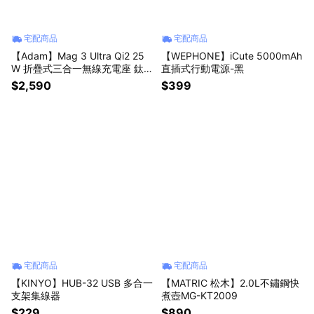
宅配商品
宅配商品
【Adam】Mag 3 Ultra Qi2 25
【WEPHONE】iCute 5000mAh
W 折疊式三合一無線充電座 鈦
直插式行動電源-黑
色
$2,590
$399
宅配商品
宅配商品
【KINYO】HUB-32 USB 多合一
【MATRIC 松木】2.0L不鏽鋼快
支架集線器
煮壺MG-KT2009
$229
$890