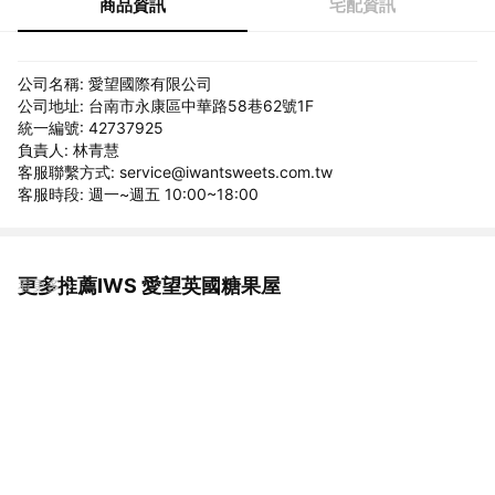
商品資訊
宅配資訊
公司名稱: 愛望國際有限公司
公司地址: 台南市永康區中華路58巷62號1F
統一編號: 42737925
負責人: 林青慧
客服聯繫方式: service@iwantsweets.com.tw
客服時段: 週一~週五 10:00~18:00
更多推薦IWS 愛望英國糖果屋
看更多