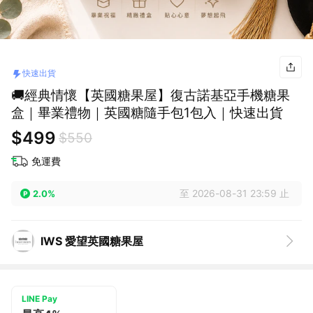
快速出貨
🚚經典情懷【英國糖果屋】復古諾基亞手機糖果
盒｜畢業禮物｜英國糖隨手包1包入｜快速出貨
$499
$550
免運費
至 2026-08-31 23:59 止
2.0%
IWS 愛望英國糖果屋
LINE Pay