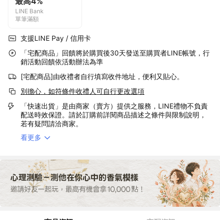
最高4%
LINE Bank
單筆滿額
支援LINE Pay / 信用卡
「宅配商品」回饋將於購買後30天發送至購買者LINE帳號，行
銷活動回饋依活動辦法為準
[宅配商品]由收禮者自行填寫收件地址，便利又貼心。
別擔心，如符條件收禮人可自行更改選項
「快速出貨」是由商家（賣方）提供之服務，LINE禮物不負責
配送時效保證。請於訂購前詳閱商品描述之條件與限制說明，
若有疑問請洽商家。
看更多