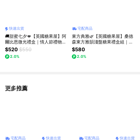
快速出貨
宅配商品
🚚甜蜜七夕💋【英國糖果屋】阿
東方典雅🌿【英國糖果屋】桑德
爾比恩微光禮盒｜情人節禮物｜
森東方雅韻淺盤糖果禮盒組｜英
試管糖5入｜快速出貨
國糖迷你包12包入
$520
$550
$580
2.0%
2.0%
更多推薦
看更多
宅配商品
快速出貨
宅配商品
快速出貨