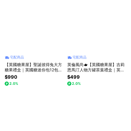
宅配商品
宅配商品
【英國糖果屋】聖誕彼得兔大方
英倫風尚🫖【英國糖果屋】吉莉
糖果禮盒｜英國糖迷你包12包入
恩馬汀人物方罐茶葉禮盒｜英國
｜英國茶12包入
茶10包入
$990
$499
2.0%
2.0%