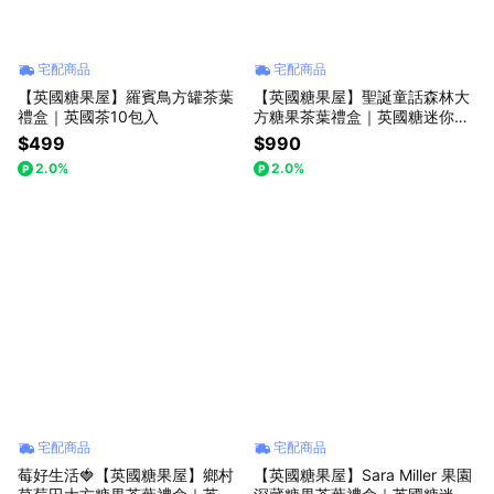
宅配商品
宅配商品
【英國糖果屋】羅賓鳥方罐茶葉
【英國糖果屋】聖誕童話森林大
禮盒｜英國茶10包入
方糖果茶葉禮盒｜英國糖迷你包
12包入｜英國茶12包入
$499
$990
2.0%
2.0%
宅配商品
宅配商品
莓好生活🍓【英國糖果屋】鄉村
【英國糖果屋】Sara Miller 果園