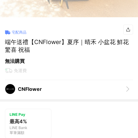
宅配商品
端午送禮【CNFlower】夏序｜晴禾 小盆花 鮮花
驚喜 祝福
無法購買
免運費
CNFlower
LINE Pay
最高4%
LINE Bank
單筆滿額