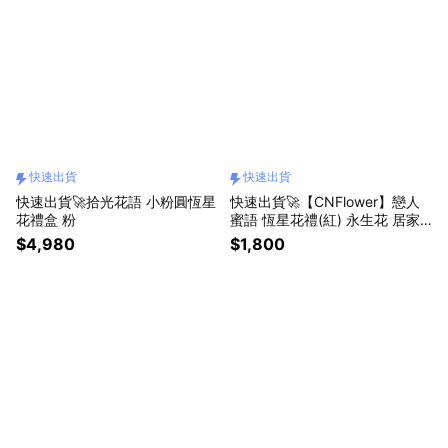
快速出貨
快速出貨
快速出貨🚀拾光花語 小粉圓恆星
快速出貨🚀【CNFlower】戀人
花禮盒 粉
蜜語 恆星花禮(紅) 永生花 居家
擺飾 裝飾 怎麼放都美
$4,980
$1,800