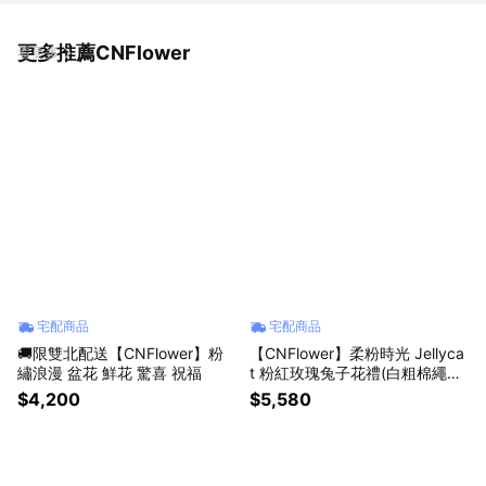
更多推薦CNFlower
看更多
宅配商品
宅配商品
🚚限雙北配送【CNFlower】粉
【CNFlower】柔粉時光 Jellyca
繡浪漫 盆花 鮮花 驚喜 祝福
t 粉紅玫瑰兔子花禮(白粗棉繩籃
小)
$4,200
$5,580