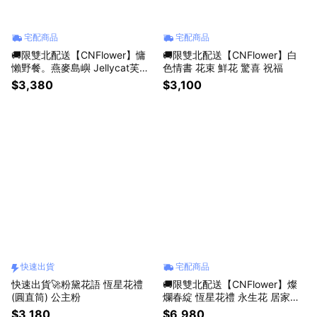
宅配商品
宅配商品
🚚限雙北配送【CNFlower】慵
🚚限雙北配送【CNFlower】白
懶野餐。燕麥島嶼 Jellycat芙蓉
色情書 花束 鮮花 驚喜 祝福
兔禮物組 (藤編野餐籃加布 小)
$3,380
$3,100
快速出貨
宅配商品
快速出貨🚀粉黛花語 恆星花禮
🚚限雙北配送【CNFlower】燦
(圓直筒) 公主粉
爛春綻 恆星花禮 永生花 居家擺
飾 裝飾 怎麼放都美
$3,180
$6,980