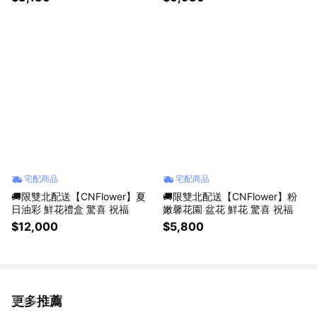
宅配商品
宅配商品
🚚限雙北配送【CNFlower】夏
🚚限雙北配送【CNFlower】粉
日油彩 鮮花禮盒 驚喜 祝福
嫩馨花園 盆花 鮮花 驚喜 祝福
$12,000
$5,800
更多推薦
看更多