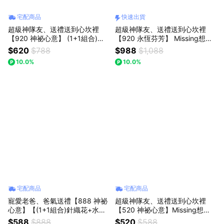
宅配商品
快速出貨
超級神隊友、送禮送到心坎裡
超級神隊友、送禮送到心坎裡
【920 神祕心意】 (1+1組合)
【920 永恆芬芳】 Missing想念
【粉迷你花束+粉晶熊】｜【Mis
你｜豆沙色/粉色/草莓熊花束(預
$620
$788
$988
$1,088
sing想念你】｜迷你口袋花束 :
購)：(預購)
10.0%
10.0%
七夕情人節/父親節(預購)
宅配商品
宅配商品
寵愛老爸、爸氣送禮【888 神祕
超級神隊友、送禮送到心坎裡
心意】【(1+1組合)針織花+水晶
【520 神祕心意】Missing想念
熊】｜【Missing想念你】｜黃
你｜(迷你口袋花束) 向日葵花
$588
$888
$520
$588