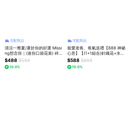
宅配商品
宅配商品
清涼一整夏/暑於你的好運 Missi
寵愛老爸、爸氣送禮【888 神祕
ng想念你｜(迷你口袋花束) 碎冰
心意】【(1+1組合)針織花+水晶
藍玫瑰圓：360度零死角的愛，
熊】｜【Missing想念你】｜紫
$488
$588
$588
$888
讓浪漫無所不在
色勿忘我針織花+皇冠水晶熊 :
10.0%
10.0%
七夕情人節/父親節(預購)