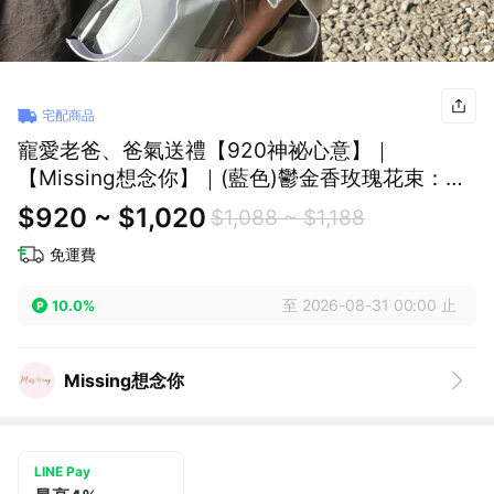
宅配商品
寵愛老爸、爸氣送禮【920神祕心意】｜
【Missing想念你】｜(藍色)鬱金香玫瑰花束：
「深海藍調」「霧藍鬱金香 × 冰川藍玫瑰」「星
$920 ~ $1,020
$1,088 ~ $1,188
海浪漫 Tulip」(預購)
免運費
至 2026-08-31 00:00 止
10.0%
Missing想念你
LINE Pay