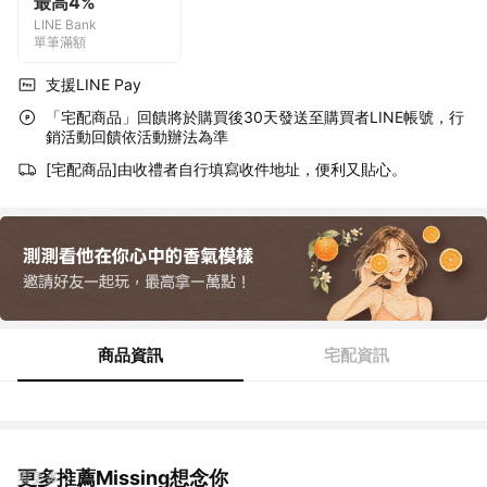
最高4%
LINE Bank
單筆滿額
支援LINE Pay
「宅配商品」回饋將於購買後30天發送至購買者LINE帳號，行
銷活動回饋依活動辦法為準
[宅配商品]由收禮者自行填寫收件地址，便利又貼心。
商品資訊
宅配資訊
更多推薦Missing想念你
看更多