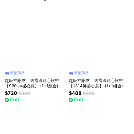
宅配商品
宅配商品
超級神隊友、送禮送到心坎裡
超級神隊友、送禮送到心坎裡
【920 神祕心意】 (1+1組合)
【1314神祕心意】 (1+1組合)
【粉色小歐風芭蕾+粉晶熊】｜
【粉色小歐風芭蕾+粉晶鑰匙】
$720
$888
$488
$688
【Missing想念你】｜ 七夕情人
｜【Missing想念你】｜ : 七夕情
10.0%
10.0%
節/父親節(預購)
人節/父親節(預購)