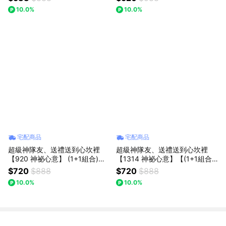
色勿忘我針織花+皇冠水晶熊 :
束：獨一無二的浪漫，以後都陪
10.0%
10.0%
七夕情人節/父親節(預購)
你走花路
宅配商品
宅配商品
超級神隊友、送禮送到心坎裡
超級神隊友、送禮送到心坎裡
【920 神祕心意】 (1+1組合)
【1314 神祕心意】【(1+1組合)
【粉色勿忘我針織花+粉晶熊】
【粉玫瑰+粉晶鑰匙2入組】】Mi
$720
$888
$720
$888
｜【Missing想念你】｜ : 七夕情
ssing想念你｜粉玫瑰精緻花束：
10.0%
10.0%
人節/父親節(預購)
浪漫告白推薦，讓愛在日常中綻
放 (預購)