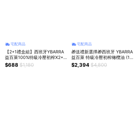
宅配商品
宅配商品
【2+1禮盒組】西班牙YBARRA
🎁送禮新選擇🎁西班牙 YBARRA
益百萊100%特級冷壓初榨X2+純
益百萊 特級冷壓初榨橄欖油 (10
橄欖油 500ml｜獅子座生日快樂
00mlx6瓶)｜獅子座生日快樂｜
$688
$1,180
$2,394
$4,800
｜生日禮物｜送禮｜禮盒｜父親
生日禮物｜送禮｜禮盒｜父親節
節｜中元節
｜中元節