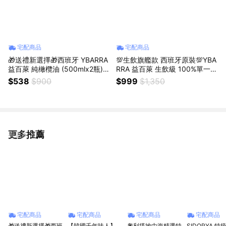
宅配商品
宅配商品
🎁送禮新選擇🎁西班牙 YBARRA
💯生飲旗艦款 西班牙原裝💯YBA
益百萊 純橄欖油 (500mlx2瓶)｜
RRA 益百萊 生飲級 100%單一品
獅子座生日快樂｜生日禮物｜送
種特級冷壓初榨橄欖油500ml x
$538
$900
$999
$1,350
禮｜禮盒｜父親節｜中元節
3瓶｜獅子座生日快樂｜生日禮
物｜送禮｜禮盒｜父親節｜中元
節
更多推薦
看更多
宅配商品
宅配商品
宅配商品
宅配商品
🎁送禮新選擇🎁西班
【韓國千年味人】
奧利塔地中海精選特
SIDORYA 特