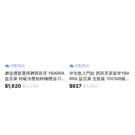
宅配商品
宅配商品
🎁送禮新選擇🎁西班牙 YBARRA
💯生飲入門款 西班牙原裝💯YBA
益百萊 特級冷壓初榨橄欖油 (10
RRA 益百萊 生飲級 100%特級冷
00mlx4瓶)｜獅子座生日快樂｜
壓初榨橄欖油500ml x3瓶｜獅
$1,620
$3,200
$927
$1,350
生日禮物｜送禮｜禮盒｜父親節
子座生日快樂｜生日禮物｜送禮
｜中元節
｜禮盒｜父親節｜中元節