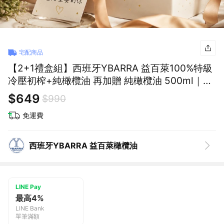
宅配商品
【2+1禮盒組】西班牙YBARRA 益百萊100%特級
冷壓初榨+純橄欖油 再加贈 純橄欖油 500ml｜獅
子座生日快樂｜生日禮物｜送禮｜禮盒｜父親節
$649
$990
｜中元節
免運費
西班牙YBARRA 益百萊橄欖油
LINE Pay
最高4%
LINE Bank
單筆滿額