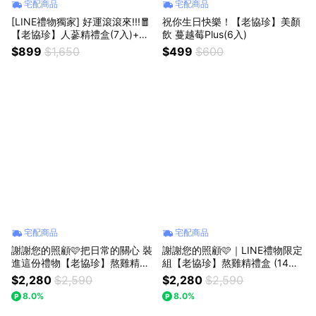
宅配商品
宅配商品
[LINE禮物獨家] 好運滾滾來!!!🧧
祝你生日快樂！【老協珍】美顏
【老協珍】人蔘精禮盒(7入)+麥
飲 蔓越莓Plus(6入)
蘆卡蜂蜜UMF®5+
$899
$1,650
$499
$600
宅配商品
宅配商品
謝謝您的照顧🩷把日常的關心 裝
謝謝您的照顧🩷｜LINE禮物限定
進這份禮物【老協珍】熬雞精禮
組【老協珍】熬雞精禮盒 (14入)
盒 紅棗枸杞口味(14入) + 美顏飲
+ 美顏飲(6入)
$2,280
$2,590
$2,280
$2,590
(6入)
8.0%
8.0%