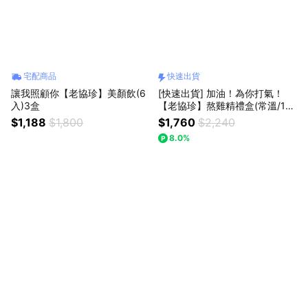
宅配商品
快速出貨
讓我照顧你【老協珍】美顏飲(6
[快速出貨] 加油！為你打氣！
入)3盒
【老協珍】熬雞精禮盒(常溫/14
入)
$1,188
$1,800
$1,760
$2,240
8.0%