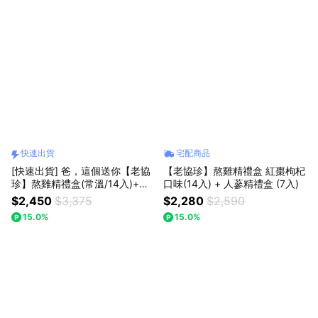
快速出貨
宅配商品
[快速出貨] 爸，這個送你【老協
【老協珍】熬雞精禮盒 紅棗枸杞
珍】熬雞精禮盒(常溫/14入)+人
口味(14入) + 人蔘精禮盒 (7入)
蔘精禮盒(14入)
$2,450
$3,375
$2,280
$2,590
15.0%
15.0%