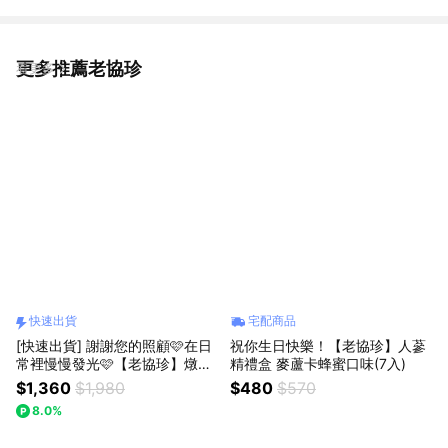
更多推薦老協珍
看更多
快速出貨
宅配商品
[快速出貨] 謝謝您的照顧🩷在日
祝你生日快樂！【老協珍】人蔘
常裡慢慢發光🩷【老協珍】燉燕
精禮盒 麥蘆卡蜂蜜口味(7入)
窩禮盒(5入/附波鑽碗)
$1,360
$1,980
$480
$570
8.0%