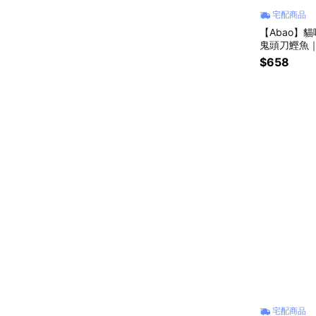
宅配商品
【Abao】貓
鬼頭刀鰹魚｜
$658
宅配商品