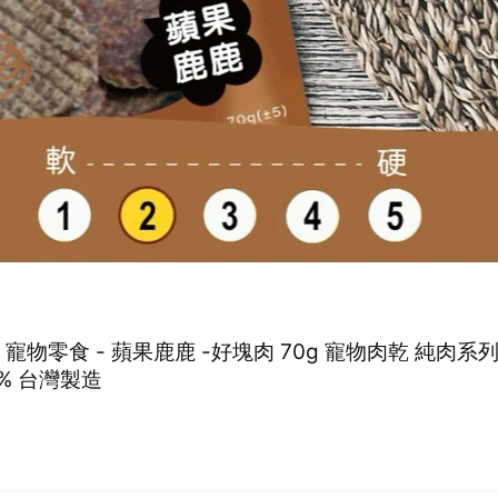
】寵物零食 - 蘋果鹿鹿 -好塊肉 70g 寵物肉乾 純肉系
0% 台灣製造