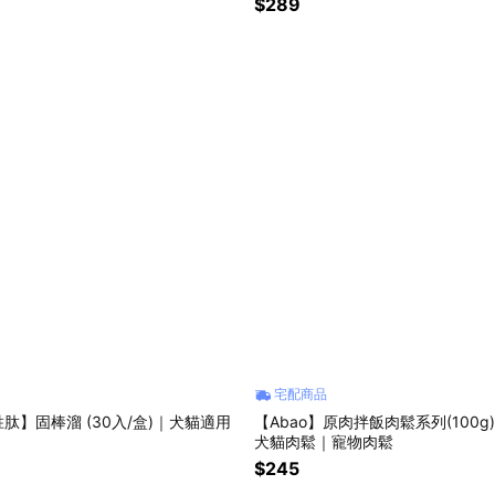
$289
宅配商品
肽】固棒溜 (30入/盒)｜犬貓適用
【Abao】原肉拌飯肉鬆系列(100
犬貓肉鬆｜寵物肉鬆
$245