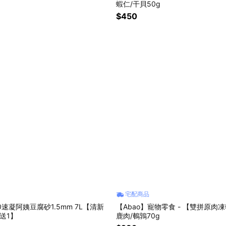
蝦仁/干貝50g
$450
宅配商品
.0速凝阿姨豆腐砂1.5mm 7L【清新
【Abao】寵物零食 - 【雙拼原肉
送1】
鹿肉/鵪鶉70g