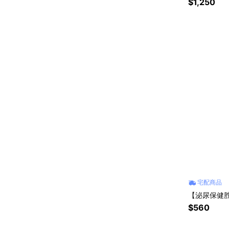
$1,250
宅配商品
【泌尿保健胜
$560