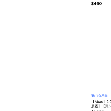
$460
宅配商品
【Abao】2
晨露】【買5