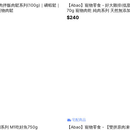
原肉拌飯肉鬆系列(100g)｜磷蝦鬆｜
【Abao】寵物零食 - 好大雞排(低
寵物肉鬆
70g 寵物肉乾 純肉系列 天然無添加 
製造
$240
宅配商品
系列 M1吃好魚750g
【Abao】寵物零食 - 【雙拼原肉