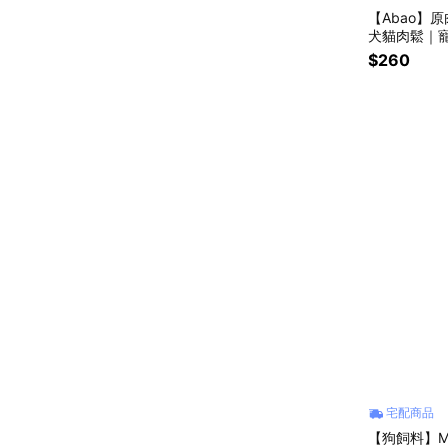
【Abao】
犬貓肉鬆｜
$260
宅配商品
【狗飼料】M