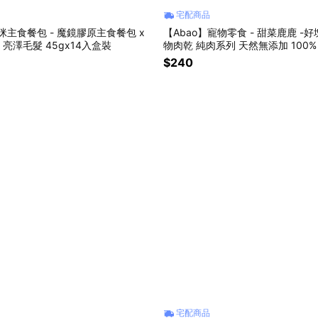
宅配商品
咪主食餐包 - 魔鏡膠原主食餐包 x
【Abao】寵物零食 - 甜菜鹿鹿 -好塊
亮澤毛髮 45gx14入盒裝
物肉乾 純肉系列 天然無添加 100
$240
宅配商品