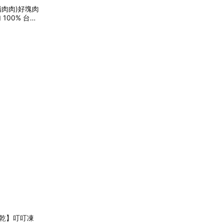
脂肉肉)好塊肉
100% 台灣
凍乾】叮叮凍