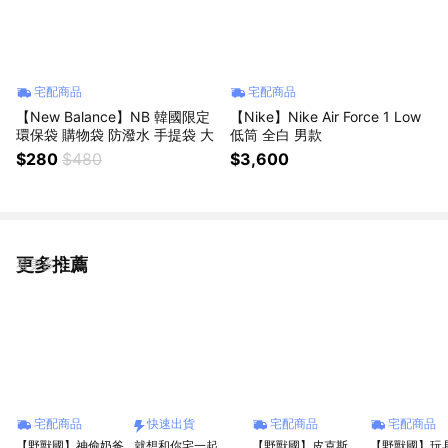
宅配商品
宅配商品
【New Balance】NB 韓國限定
【Nike】Nike Air Force 1 Low
環保袋 購物袋 防潑水 手提袋 大
低筒 全白 男款
$280
$480
$3,600
更多推薦
看更多
宅配商品
快速出貨
宅配商品
宅配商品
【野獸國】神偷奶爸
就想和你宅一起
【野獸國】皮克斯
【野獸國】玩