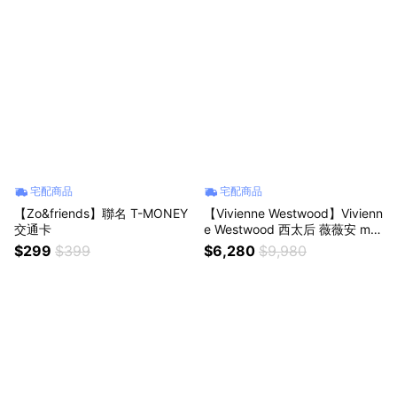
宅配商品
宅配商品
【Zo&friends】聯名 T-MONEY
【Vivienne Westwood】Vivienn
交通卡
e Westwood 西太后 薇薇安 mini
bas 浮雕吊墜 黃銅 項鍊 女款
$299
$399
$6,280
$9,980