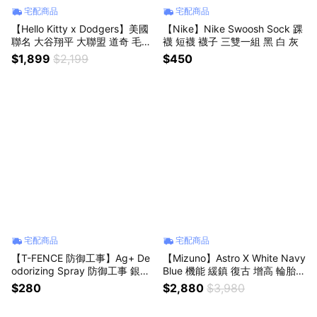
宅配商品
宅配商品
【Hello Kitty x Dodgers】美國
【Nike】Nike Swoosh Sock 踝
聯名 大谷翔平 大聯盟 道奇 毛絨
襪 短襪 襪子 三雙一組 黑 白 灰
娃娃 吊飾
$1,899
$2,199
$450
宅配商品
宅配商品
【T-FENCE 防御工事】Ag+ De
【Mizuno】Astro X White Navy
odorizing Spray 防御工事 銀離
Blue 機能 緩鎮 復古 增高 輪胎底
子 球鞋除臭 制菌噴霧 280ml
白灰藍
$280
$2,880
$3,980