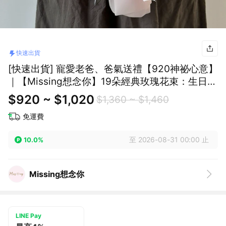
快速出貨
[快速出貨] 寵愛老爸、爸氣送禮【920神祕心意】
｜【Missing想念你】19朵經典玫瑰花束：生日禮
物/七夕情人節/父親節
$920 ~ $1,020
$1,360 ~ $1,460
免運費
至 2026-08-31 00:00 止
10.0%
Missing想念你
LINE Pay