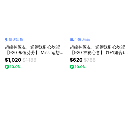
快速出貨
宅配商品
超級神隊友、送禮送到心坎裡
超級神隊友、送禮送到心坎裡
【920 永恆芬芳】 Missing想念
【920 神祕心意】 (1+1組合)
你｜史迪奇花束(預購)：(預購)
【粉迷你花束+粉晶熊】｜【Mis
$1,020
$1,188
$620
$788
sing想念你】｜迷你口袋花束 :
10.0%
10.0%
七夕情人節/父親節(預購)