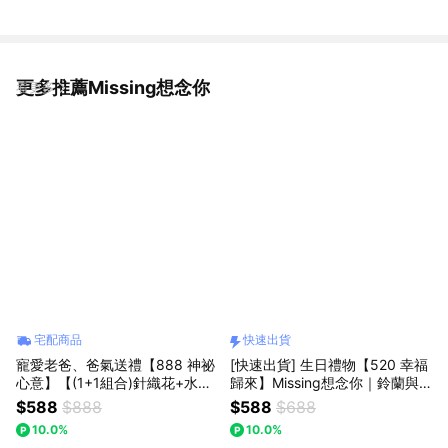
更多推薦Missing想念你
看更多
宅配商品
快速出貨
寵愛老爸、爸氣送禮【888 神祕
[快速出貨] 生日禮物【520 幸福
心意】【(1+1組合)針織花+水晶
歸來】Missing想念你｜鈴蘭與
熊】｜【Missing想念你】｜藍
笑臉向日葵針織花：手作的恆久
$588
$888
$588
$688
色勿忘我針織花+水晶熊 : 七夕
祝福，告白首選
10.0%
10.0%
情人節/父親節(預購)