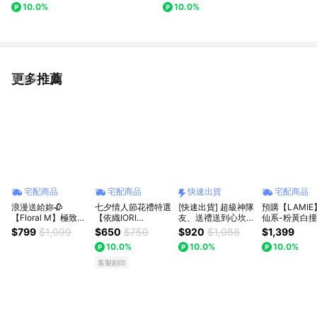
10.0%
10.0%
束：「微醺紫海」「法式晨曦」
【海洋之歌】(預購)
更多推薦
看更多
宅配商品
宅配商品
快速出貨
宅配商品
浪漫送給妳🥀
七夕情人節花禮特選
[快速出貨] 超級神隊
預購【LAMI
【Floral M】極致浪
【依織IORI
友、送禮送到心坎裡
仙系-粉黃白
漫香水玫瑰花束 獅
Boutique Florist】
【920 永恆芬芳】
星黄桃霧 ·元
$799
$1,099
$650
$750
$920
$1,088
$1,399
子座生日快樂 情人
蝶夢花園禮盒 周年
Missing想念你｜美
花束 閨密 情人
10.0%
10.0%
10.0%
節花束
紀念 生日 熱銷款 全
樂蒂波波球花束(預
親節
台配送!!!
購)：可愛爆擊告白
客製刻印
禮，讓心動瞬間定格
(預購)