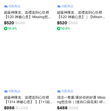
宅配商品
宅配商品
超級神隊友、送禮送到心坎裡
超級神隊友、送禮送到心坎裡
【520 神祕心意】Missing想念
【520 神祕心意】｜【Missing
你｜(迷你口袋花束) 紫羅蘭玫瑰
想念你】｜勿忘我針織花 ：手作
$520
$588
$520
$888
花束：獨一無二的浪漫，以後都
的恆久祝福 七夕情人節/父親節
10.0%
10.0%
陪你走花路
(預購)
宅配商品
宅配商品
超級神隊友、送禮送到心坎裡
清涼一整夏/暑於你的好運 Missi
【1314 神祕心意】【【1+1組合
ng想念你｜(迷你口袋花束) 碎冰
(紫玫瑰花束+草莓熊玩偶】】｜
藍玫瑰圓：360度零死角的愛，
$988
$1,288
$488
$588
【Missing想念你】｜紫玫瑰花
讓浪漫無所不在