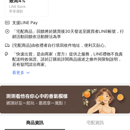
最高4%
LINE Bank
單筆滿額
支援LINE Pay
「宅配商品」回饋將於購買後30天發送至購買者LINE帳號，行
銷活動回饋依活動辦法為準
[宅配商品]由收禮者自行填寫收件地址，便利又貼心。
「快速出貨」是由商家（賣方）提供之服務，LINE禮物不負責
配送時效保證。請於訂購前詳閱商品描述之條件與限制說明，
若有疑問請洽商家。
看更多
商品資訊
宅配資訊