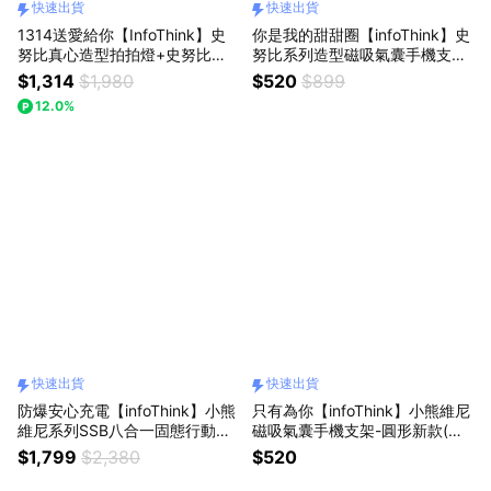
快速出貨
快速出貨
1314送愛給你【InfoThink】史
你是我的甜甜圈【infoThink】史
努比真心造型拍拍燈+史努比飛
努比系列造型磁吸氣囊手機支架
行手持製冷風扇各一(快速出貨)
(巧克力)(快速出貨)
$1,314
$1,980
$520
$899
12.0%
快速出貨
快速出貨
防爆安心充電【infoThink】小熊
只有為你【infoThink】小熊維尼
維尼系列SSB八合一固態行動電
磁吸氣囊手機支架-圓形新款(快
源(快速出貨)
速出貨)
$1,799
$2,380
$520