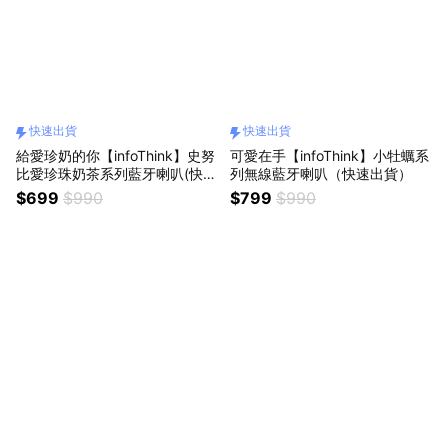
快速出貨
快速出貨
給愛珍奶的你【infoThink】史努
可愛在手【infoThink】小牡蠣系
比愛珍珠奶茶系列藍牙喇叭(快速
列無線藍牙喇叭（快速出貨）
出貨)
$699
$990
$799
$990