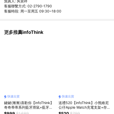
負責人: 吳賀祥
客服聯繫方式: 02-2790-1790
客服時段: 周一至周五 09:30~18:00
更多推薦infoThink
看更多
快速出貨
快速出貨
鍵鍵(漸漸)喜歡你【infoThink】
送禮520【infoThink】小熊維尼
奇奇蒂蒂系列藍牙滑鼠+藍牙無
公仔Apple Watch充電支架+存
線鍵盤-2入組（快速出貨）
錢筒(聖誕版)（快速出貨）
$999
$1,689
$520
$799