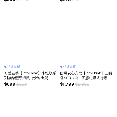
快速出貨
快速出貨
可愛在手【infoThink】小牡蠣系
防爆安心充電【infoThink】三眼
列無線藍牙滑鼠（快速出貨）
怪SSB八合一固態磁吸式行動電
源(快速出貨)
$699
$899
$1,799
$2,380