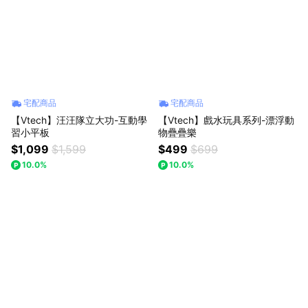
宅配商品
宅配商品
【Vtech】汪汪隊立大功-互動學
【Vtech】戲水玩具系列-漂浮動
習小平板
物疊疊樂
$1,099
$1,599
$499
$699
10.0%
10.0%