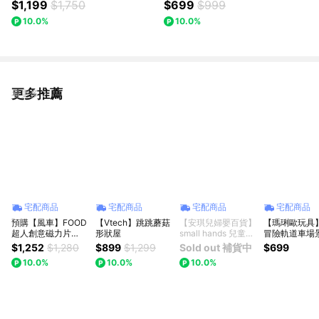
$1,199
$1,750
$699
$999
10.0%
10.0%
更多推薦
看更多
宅配商品
宅配商品
宅配商品
宅配商品
預購【風車】FOOD
【Vtech】跳跳蘑菇
【安琪兒婦嬰百貨】
【瑪琍歐玩具
超人創意磁力片
形狀屋
small hands 兒童小
冒險軌道車場
STEAM摩天樂園滑
手布書(農場篇)
組/ZX-663A
$1,252
$1,280
$899
$1,299
Sold out 補貨中
$699
道滾球｜磁力積木｜
10.0%
10.0%
10.0%
益智玩具｜生日禮物
｜兒童禮物｜送禮推
薦｜周歲禮物｜抓周
禮物｜滿月禮物