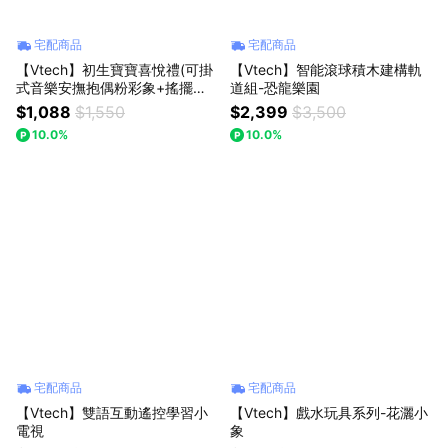
宅配商品
宅配商品
【Vtech】初生寶寶喜悅禮(可掛
【Vtech】智能滾球積木建構軌
式音樂安撫抱偶粉彩象+搖擺狐
道組-恐龍樂園
狸手搖鈴)
$1,088
$1,550
$2,399
$3,500
10.0%
10.0%
宅配商品
宅配商品
【Vtech】雙語互動遙控學習小
【Vtech】戲水玩具系列-花灑小
電視
象