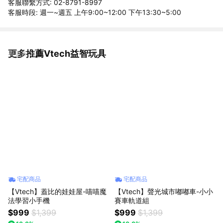
客服聯繫方式: 02-8791-8997
客服時段: 週一~週五 上午9:00~12:00 下午13:30~5:00
更多推薦Vtech益智玩具
看更多
宅配商品
宅配商品
【Vtech】蓋比的娃娃屋-喵喵魔
【Vtech】聲光城市嘟嘟車-小小
法學習小手機
賽車軌道組
$999
$1,399
$999
$1,399