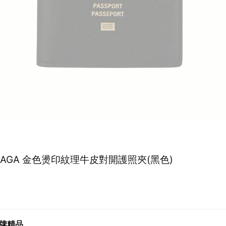
CIAGA 金色燙印紋理牛皮對開護照夾(黑色)
名牌精品