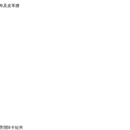
層帆布及皮革腰
ogo 對開8卡短夾