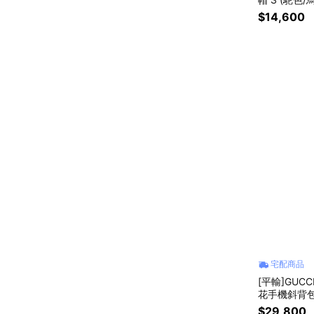
$14,600
宅配商品
[平輸]GUCCI
花手機斜背包
$29,800