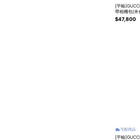
[平輸]GUCCI
帶相機包(米
$47,800
宅配商品
[平輸]GUCC