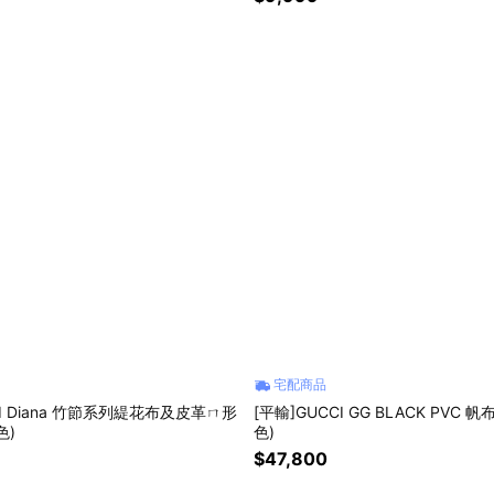
宅配商品
CI Diana 竹節系列緹花布及皮革ㄇ形
[平輸]GUCCI GG BLACK PVC 
色)
色)
$47,800