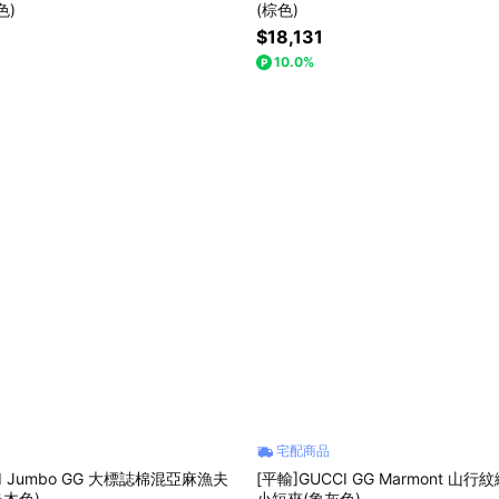
色)
(棕色)
$18,131
10.0%
宅配商品
CI Jumbo GG 大標誌棉混亞麻漁夫
[平輸]GUCCI GG Marmont 
烏木色)
小短夾(象灰色)