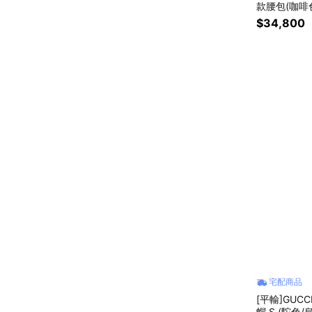
款腰包(咖啡
$34,800
宅配商品
[平輸]GUC
帽 S (駝色/