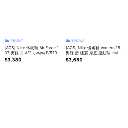
宅配商品
宅配商品
[ACS] Nike 休閒鞋 Air Force 1
[ACS] Nike 慢跑鞋 Vomero 18
07 男鞋 白 AF1 小勾勾 IV5732-
男鞋 藍 緩震 厚底 運動鞋 HM68
100
03-404
$3,380
$3,680