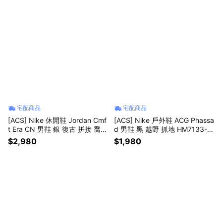
宅配商品
宅配商品
[ACS] Nike 休閒鞋 Jordan Cmf
[ACS] Nike 戶外鞋 ACG Phassa
t Era CN 男鞋 銀 復古 拼接 喬丹
d 男鞋 黑 越野 抓地 HM7133-0
196 IW2023-011
03
$2,980
$1,980