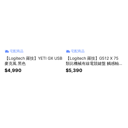
宅配商品
宅配商品
【Logitech 羅技】YETI GX USB
【Logitech 羅技】G512 X 75
麥克風 黑色
類比機械有線電競鍵盤 觸感軸｜
白色
$4,990
$5,390