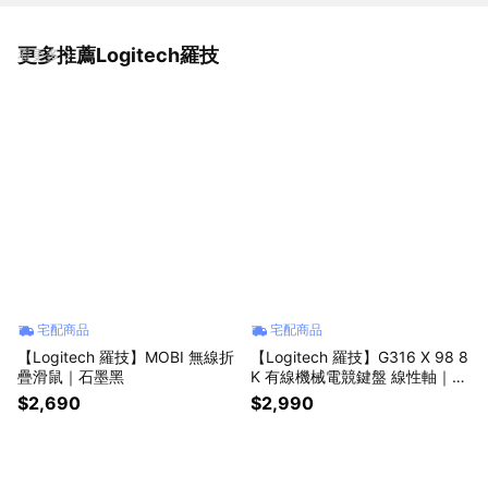
更多推薦Logitech羅技
看更多
宅配商品
宅配商品
【Logitech 羅技】MOBI 無線折
【Logitech 羅技】G316 X 98 8
疊滑鼠｜石墨黑
K 有線機械電競鍵盤 線性軸｜黑
色
$2,690
$2,990