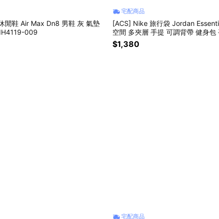
宅配商品
e 休閒鞋 Air Max Dn8 男鞋 灰 氣墊
[ACS] Nike 旅行袋 Jordan Essent
H4119-009
空間 多夾層 手提 可調背帶 健身包 
13009AD-001
$1,380
宅配商品