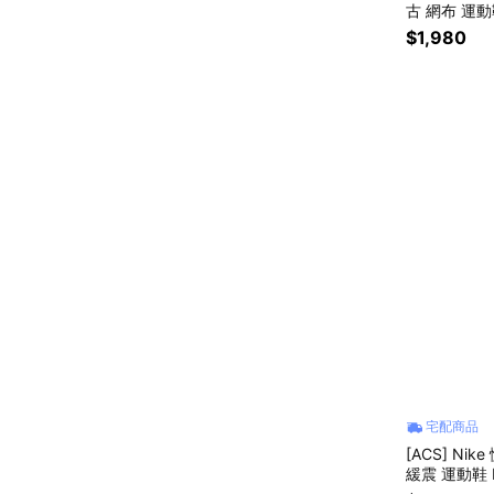
古 網布 運動鞋
$1,980
宅配商品
[ACS] Nike
緩震 運動鞋 F