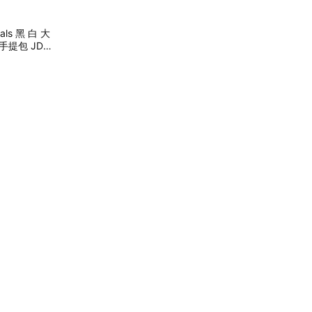
ials 黑 白 大
手提包 JD24