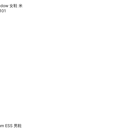
hadow 女鞋 米
101
ium ESS 男鞋