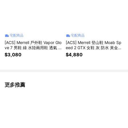
宅配商品
宅配商品
[ACS] Merrell 戶外鞋 Vapor Glo
[ACS] Merrell 登山鞋 Moab Sp
ve 7 男鞋 綠 水陸兩用鞋 透氣 快
eed 2 GTX 女鞋 灰 防水 黃金大
乾 黃金大底 ML00005531
底 抓地 戶外 ML00005349
$3,080
$4,880
更多推薦
看更多