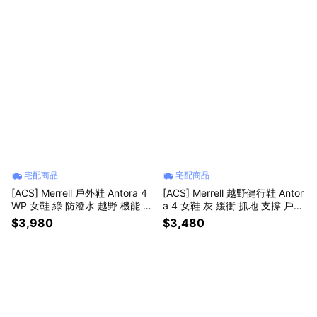
宅配商品
宅配商品
[ACS] Merrell 戶外鞋 Antora 4
[ACS] Merrell 越野健行鞋 Antor
WP 女鞋 綠 防潑水 越野 機能 運
a 4 女鞋 灰 緩衝 抓地 支撐 戶外
動鞋 ML00005812
鞋 ML00005459
$3,980
$3,480