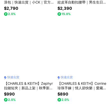
浪包｜快速出貨｜小CK｜官方直
紋皮革自動扣腰帶｜男生生日禮
營
物｜型男單品｜快速出貨｜小CK
$2,790
$2,390
集團品牌
2.0%
15.0%
快速出貨
快速出貨
【CHARLES & KEITH】Zephyr
【CHARLES & KEITH】Corrine
拉鏈短夾｜新品上架｜秋季新品
珍珠手鍊｜情人節快樂｜愛藏在
｜生日送禮推薦｜快速出貨｜小
細節裡｜生日禮物｜快速出貨｜
$990
$890
CK｜官方直營
小CK｜官方直營
2.0%
2.0%