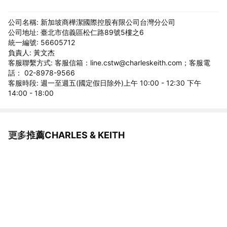
公司名稱: 新加坡商樺潔國際控股有限公司台灣分公司
公司地址: 臺北市信義區松仁路89號5樓之6
統一編號: 56605712
負責人: 黃文杰
客服聯繫方式: 客服信箱：line.cstw@charleskeith.com；客服電
話： 02-8978-9566
客服時段: 週一至週五(國定假日除外)上午 10:00 - 12:30 下午
14:00 - 18:00
更多推薦CHARLES & KEITH
看更多