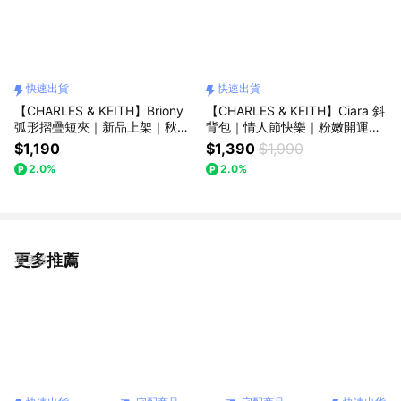
快速出貨
快速出貨
【CHARLES & KEITH】Briony
【CHARLES & KEITH】Ciara 斜
弧形摺疊短夾｜新品上架｜秋季
背包｜情人節快樂｜粉嫩開運色
新品｜生日送禮推薦｜快速出貨
｜新年禮物｜生日禮物｜快速出
$1,190
$1,390
$1,990
｜小CK｜官方直營
貨｜小CK｜官方直營
2.0%
2.0%
更多推薦
看更多