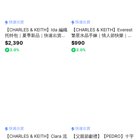
快速出貨
快速出貨
【CHARLES & KEITH】Ida 編織
【CHARLES & KEITH】Everest
托特包｜夏季新品｜快速出貨｜
繁星水晶手鍊｜情人節快樂｜愛
小CK｜官方直營
藏在細節裡｜生日禮物｜快速出
$2,390
$990
貨｜小CK｜官方直營
2.0%
2.0%
快速出貨
快速出貨
【CHARLES & KEITH】Ciara 流
【父親節獻禮】【PEDRO】十字