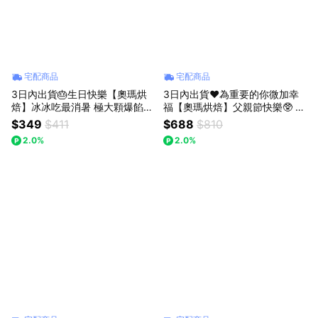
宅配商品
宅配商品
3日內出貨🎂生日快樂【奧瑪烘
3日內出貨♥️為重要的你微加幸
焙】冰冰吃最消暑 極大顆爆餡幸
福【奧瑪烘焙】父親節快樂🥸 生
福 冰心餅乾泡芙 頂級香草卡士
日快樂🎂 微醺提拉米蘇巴斯克蛋
$349
$411
$688
$810
達｜濃情草莓 ｜雙重黑巧卡士達
糕(4吋)＋超人氣冰心餅乾泡芙3
2.0%
2.0%
獅子座生日快樂 情人節快樂 泡
入組 獅子座生日快樂 情人節快
芙禮盒
樂 畢業禮物