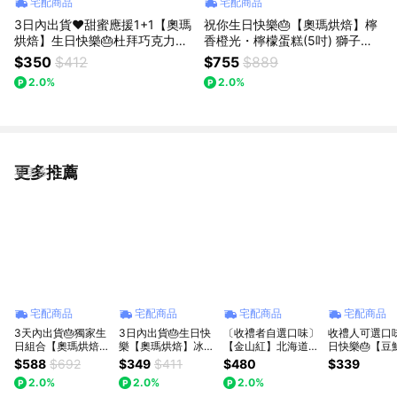
宅配商品
宅配商品
3日內出貨♥️甜蜜應援1+1【奧瑪
祝你生日快樂🎂【奧瑪烘焙】檸
烘焙】生日快樂🎂杜拜巧克力Q
香橙光・檸檬蛋糕(5吋) 獅子座
餅＋香草冰心餅乾泡芙 千層蛋塔
生日快樂 情人節蛋糕 生日蛋糕
$350
$412
$755
$889
韓國爆紅 閨蜜甜點 情人節甜點
畢業禮物 升職禮物
2.0%
2.0%
開心果甜點 獅子座生日快樂 情
人節快樂 慶祝禮物
更多推薦
看更多
宅配商品
宅配商品
宅配商品
宅配商品
3天內出貨🎂獨家生
3日內出貨🎂生日快
〔收禮者自選口味〕
收禮人可選口味
日組合【奧瑪烘焙】
樂【奧瑪烘焙】冰冰
【金山紅】北海道生
日快樂🎂【豆
冰心餅乾泡芙4口味
吃最消暑 極大顆爆
乳燒(4入/盒) | 3日
招牌綜合泡芙
$588
$692
$349
$411
$480
$339
＋千層蛋塔 LINE禮
餡幸福 冰心餅乾泡
內出貨 | LINE禮物獨
口味任選1盒
2.0%
2.0%
2.0%
物獨家 情人節快樂
芙 頂級香草卡士達
家
規格加贈檸檬