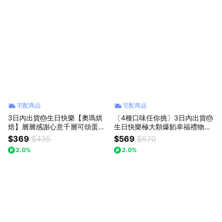
宅配商品
宅配商品
3日內出貨🎂生日快樂【奧瑪烘
〔4種口味任你挑〕3日內出貨🎂
焙】層層感謝心意千層可頌蛋塔
生日快樂極大顆爆餡幸福禮物由
原味｜雙重草莓白巧｜雙重開心
你決定【奧瑪烘焙】冰心餅乾泡
$369
$435
$569
$670
果｜ LINE禮物獨家 情人節快樂
芙 送你滿滿的幸芙 獅子座生日
2.0%
2.0%
獅子座生日快樂 送禮首選禮盒
快樂 情人節快樂