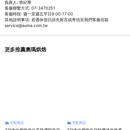
負責人: 曾紀華
客服聯繫方式: 07-3470251
客服時段: 週一至週五平日9:00-17:00
其他說明事項: 若遇休假日請先留言或寄信至我們客服信箱
service@auma.com.tw
更多推薦奧瑪烘焙
看更多
宅配商品
宅配商品
3日內出貨🎂送出高級濃郁幸福
3日內出貨🎂生日快樂送你焦香