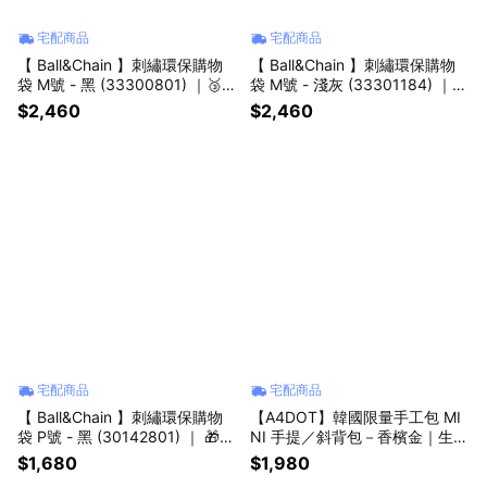
宅配商品
宅配商品
【 Ball&Chain 】刺繡環保購物
【 Ball&Chain 】刺繡環保購物
袋 M號 - 黑 (33300801) ｜🥉
袋 M號 - 淺灰 (33301184) ｜七
【把愛封進莓一天】🎁生日送禮
夕「禮」所當然🎁生日送禮推薦
$2,460
$2,460
推薦
宅配商品
宅配商品
【 Ball&Chain 】刺繡環保購物
【A4DOT】韓國限量手工包 MI
袋 P號 - 黑 (30142801) ｜ 🎁生
NI 手提／斜背包－香檳金｜生日
日送禮推薦
禮物・送禮推薦
$1,680
$1,980