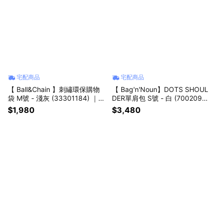
宅配商品
宅配商品
【 Ball&Chain 】刺繡環保購物
【 Bag'n'Noun】DOTS SHOUL
袋 M號 - 淺灰 (33301184) ｜🎁
DER單肩包 S號 - 白 (70020962
生日送禮推薦
WHITE) ｜ 🎁生日送禮推薦
$1,980
$3,480