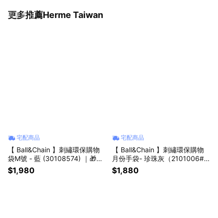
更多推薦Herme Taiwan
看更多
宅配商品
宅配商品
【 Ball&Chain 】刺繡環保購物
【 Ball&Chain 】刺繡環保購物
袋M號 - 藍 (30108574) ｜🎁生
月份手袋- 珍珠灰（2101006#2
日送禮推薦
7) ｜ 獨家🎁生日送禮推薦
$1,980
$1,880