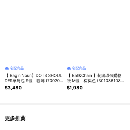
宅配商品
宅配商品
【 Bag'n'Noun】DOTS SHOUL
【 Ball&Chain 】刺繡環保購物
DER單肩包 S號 - 咖啡 (700209
袋 M號 - 棕褐色 (301086108)
62BROWN) ｜ 🎁 生日送禮推薦
｜🎁生日送禮推薦
$3,480
$1,980
更多推薦
看更多