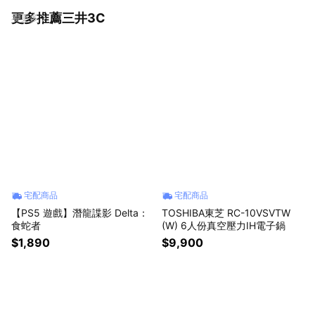
更多推薦三井3C
看更多
宅配商品
宅配商品
【PS5 遊戲】潛龍諜影 Delta：
TOSHIBA東芝 RC-10VSVTW
食蛇者
(W) 6人份真空壓力IH電子鍋
$1,890
$9,900