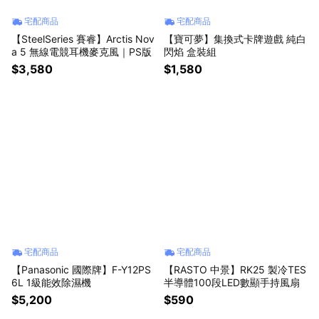
宅配商品
宅配商品
【SteelSeries 賽睿】Arctis Nov
【寶可夢】集換式卡牌遊戲 純白
a 5 無線電競耳機麥克風｜PS版
閃焰 盒裝組
$3,580
$1,580
宅配商品
宅配商品
【Panasonic 國際牌】F-Y12PS
【RASTO 中景】RK25 製冷TES
6L 1級能效除濕機
半導體100段LED數顯手持風扇
$5,200
$590