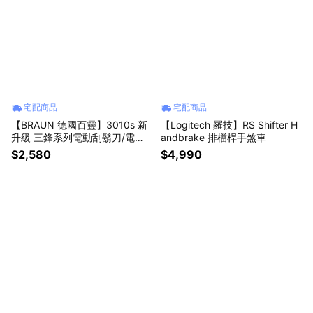
宅配商品
宅配商品
【BRAUN 德國百靈】3010s 新
【Logitech 羅技】RS Shifter H
升級 三鋒系列電動刮鬍刀/電鬍
andbrake 排檔桿手煞車
刀
$2,580
$4,990