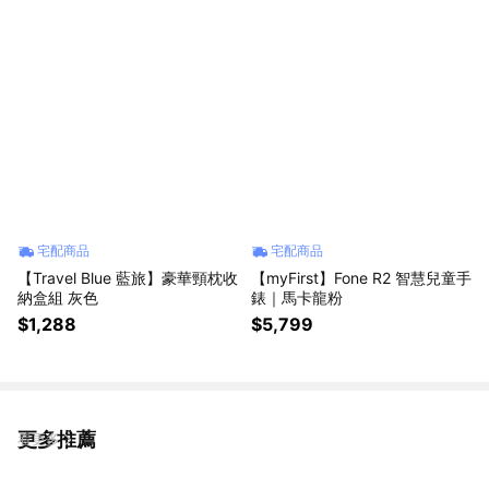
宅配商品
宅配商品
【Travel Blue 藍旅】豪華頸枕收
【myFirst】Fone R2 智慧兒童手
納盒組 灰色
錶｜馬卡龍粉
$1,288
$5,799
更多推薦
看更多