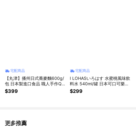
子座生日禮物 家庭主婦救星 男
夜夜宵露營野炊懶人快速沖泡即
女朋友禮物 宵夜美食 同事禮物
食生日禮物 家庭主婦禮物 學生
禮物 實用禮物 貼心禮物
宅配商品
宅配商品
【丸津】播州日式蕎麥麵600g/
I LOHASいろはす 水蜜桃風味飲
包 日本製進口食品 職人手作Q彈
料水 540ml/罐 日本可口可樂原
滑順涼麵拉麵 生麵條拌麵湯麵
裝進口食品 無氣泡桃子清爽清甜
$399
$299
懶人料理素麵 天婦羅沾麵 母親
果香含糖果汁 星座禮物 兒童節
節送禮 父親節禮物 學生快速消
禮物 男女友禮物 同事禮物 交換
夜宵夜
禮物 生日禮物
更多推薦
看更多