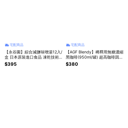
宅配商品
宅配商品
【永谷園】綜合減鹽味噌湯12入/
【AGF Blendy】稀釋用無糖濃縮
盒 日本原裝進口食品 凍乾技術
黑咖啡(950ml/罐) 超高咖啡因
低鈉減塩 宵夜消夜夜宵 露營野
日本原裝進口食品 冰美式珈啡飲
$395
$380
炊 辦公室下午茶 懶人速食即飲
料 常溫保存快速沖泡 星座禮物
沖泡熱湯包美食 生日禮物 家庭
同學禮物 老人禮物 父母禮物 實
主婦禮物 學生禮物 實用禮物 貼
用禮品 新家拜訪禮物
心禮物