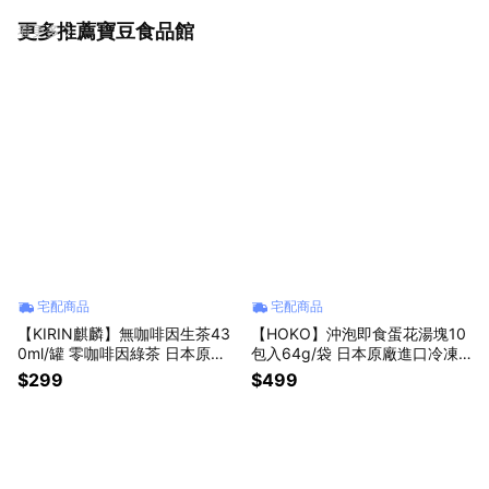
更多推薦寶豆食品館
看更多
宅配商品
宅配商品
【KIRIN麒麟】無咖啡因生茶43
【HOKO】沖泡即食蛋花湯塊10
0ml/罐 零咖啡因綠茶 日本原裝
包入64g/袋 日本原廠進口冷凍
進口食品 專利去咖啡因技術 茶
乾燥海帶湯雞蛋湯常溫保存海帶
$299
$499
葉回甘 父親節禮物 男女友禮物
蛋花湯日本國產雞蛋低卡路里低
長輩禮物 交換禮物 生日禮物
鈉快速上桌 獅子座生日禮物 家
庭主婦救星女朋友禮物 男朋友禮
物 實用禮物宵夜美食