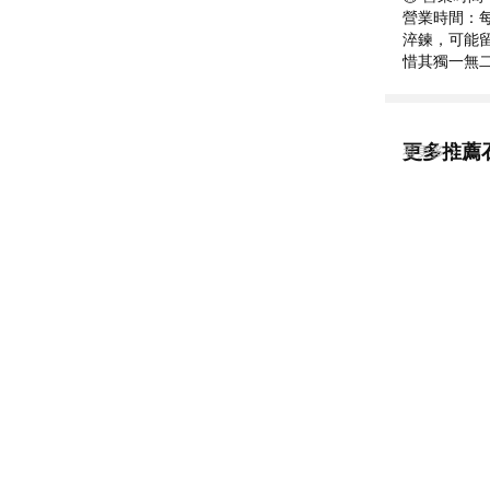
營業時間：每日
淬鍊，可能
惜其獨一無
更多推薦
看更多