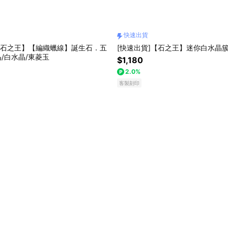
快速出貨
【石之王】【編織蠟線】誕生石．五
[快速出貨]【石之王】迷你白水晶簇 8
晶/白水晶/東菱玉
$1,180
2.0%
客製刻印