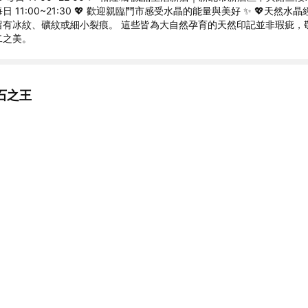
 11:00~21:30 💖 歡迎親臨門市感受水晶的能量與美好 ✨ 💖天然水
留有冰紋、礦紋或細小裂痕。 這些皆為大自然孕育的天然印記並非瑕疵，
二之美。
石之王