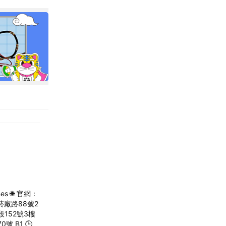
es 🌐 官網：
義區菸廠路88號2
段152號3樓
號 B1 🕒