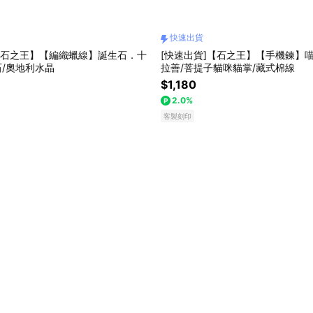
快速出貨
【石之王】【編織蠟線】誕生石．十
[快速出貨]【石之王】【手機鍊】喵步拾
石/奧地利水晶
拉善/菩提子貓咪貓掌/藏式棉線
$1,180
2.0%
客製刻印