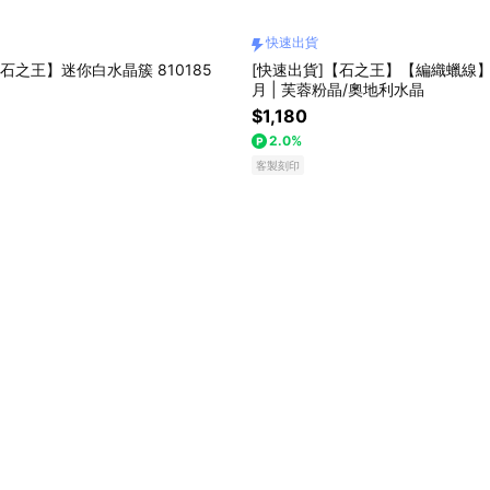
快速出貨
石之王】迷你白水晶簇 810185
[快速出貨]【石之王】【編織蠟線
月 | 芙蓉粉晶/奧地利水晶
$1,180
2.0%
客製刻印