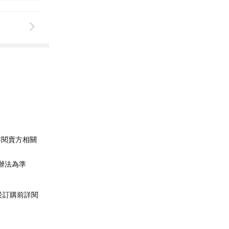
詳閱賣方相關
辦法為準
於訂購前詳閱