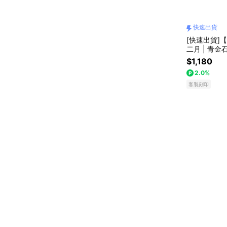
快速出貨
[快速出貨]
二月 | 青金
$1,180
2.0%
客製刻印