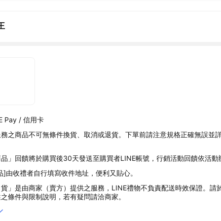
王
 Pay / 信用卡
服務之商品不可無條件換貨、取消或退貨。下單前請注意規格正確無誤並
品」回饋將於購買後30天發送至購買者LINE帳號，行銷活動回饋依活動
品]由收禮者自行填寫收件地址，便利又貼心。
貨」是由商家（賣方）提供之服務，LINE禮物不負責配送時效保證。請
述之條件與限制說明，若有疑問請洽商家。