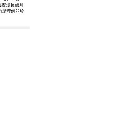
晶經歷漫長歲月
敬請理解並珍