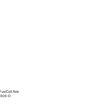
uelCell Reb
906-D