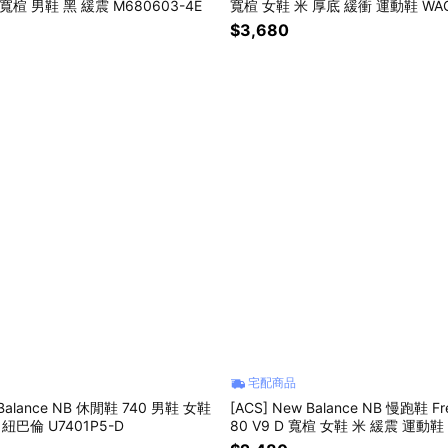
9 4E 超寬楦 男鞋 黑 緩震 M680603-4E
寬楦 女鞋 米 厚底 緩衝 運動鞋 WAC
$3,680
宅配商品
 Balance NB 休閒鞋 740 男鞋 女鞋
[ACS] New Balance NB 慢跑鞋 Fr
紐巴倫 U7401P5-D
80 V9 D 寬楦 女鞋 米 緩震 運動鞋 