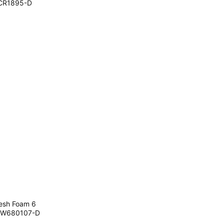
R1895-D
esh Foam 6
W680107-D