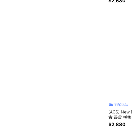
$2,680
宅配商品
[ACS] New
古 緩震 拼接 
$2,880