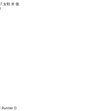
327 女鞋 米 復
B
 Runner D