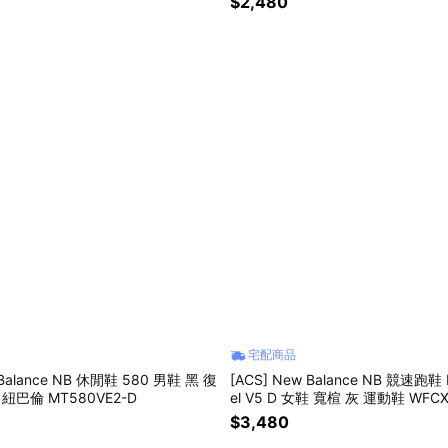
$2,480
宅配商品
 Balance NB 休閒鞋 580 男鞋 黑 復
[ACS] New Balance NB 競速跑鞋 F
紐巴倫 MT580VE2-D
el V5 D 女鞋 寬楦 灰 運動鞋 WFCX
$3,480