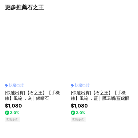
更多推薦石之王
看更多
快速出貨
快速出貨
[快速出貨]【石之王】【手機
[快速出貨]【石之王】【手機
鍊】風範 ．灰 | 銀曜石
鍊】風範 ．藍 | 黑瑪瑙/藍虎眼
$1,080
$1,080
2.0%
2.0%
客製刻印
客製刻印