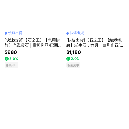
快速出貨
快速出貨
[快速出貨]【石之王】【萬用掛
[快速出貨]【石之王】【編織蠟
飾】光織靈石 | 雷姆利亞/巴西蠟
線】誕生石．六月 | 白月光石/奧
線
地利水晶
$980
$1,180
2.0%
2.0%
客製刻印
客製刻印