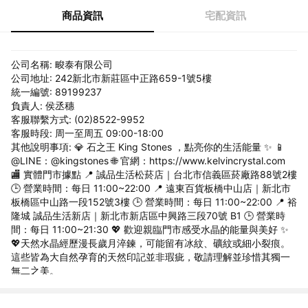
商品資訊
宅配資訊
公司名稱: 畯泰有限公司
公司地址: 242新北市新莊區中正路659-1號5樓
統一編號: 89199237
負責人: 侯丞穗
客服聯繫方式: (02)8522-9952
客服時段: 周一至周五 09:00-18:00
其他說明事項: 💎 石之王 King Stones ，點亮你的生活能量 ✨ 📱
@LINE：@kingstones 🌐 官網：https://www.kelvincrystal.com
🏬 實體門市據點 📍 誠品生活松菸店｜台北市信義區菸廠路88號2樓
🕒 營業時間：每日 11:00~22:00 📍 遠東百貨板橋中山店｜新北市
板橋區中山路一段152號3樓 🕒 營業時間：每日 11:00~22:00 📍 裕
隆城 誠品生活新店｜新北市新店區中興路三段70號 B1 🕒 營業時
間：每日 11:00~21:30 💖 歡迎親臨門市感受水晶的能量與美好 ✨
💖天然水晶經歷漫長歲月淬鍊，可能留有冰紋、礦紋或細小裂痕。
這些皆為大自然孕育的天然印記並非瑕疵，敬請理解並珍惜其獨一
無二之美。