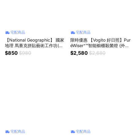
宅配商品
宅配商品
【National Geographic】 國家
限時優惠 【Vogito 好日照】Pur
地理 馬賽克拼貼藝術工作坊(手
éWiser⁺™智能櫥櫃殺菌燈 {外島
做、玩具) {外島不配送}
不配送}
$850
$980
$2,580
$2,680
宅配商品
宅配商品