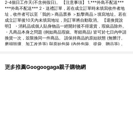
2-4個日工作天(不含例假日)。 【注意事項】 1.***外島不配送***
***外島不配送*** 2・送禮訂單，若在成立訂單時未填寫收件者地
址，收件者可以至「我的＞商品票券 ＞點擊商品＞填寫地址。若在
成立訂單後10天內未填寫地址，則訂單將自動取消。 【退換貨說
明】 ・消耗品或個人貼身物品一經開封後不得退貨，瑕疵品除外。
・凡商品本身之問題 (例如商品瑕疵、寄錯商品) 皆可於七日內申請
換貨一次，並限換同一件商品。 請保持商品的原始狀態 (無髒汙、
磨損毀壞、加工改造等) 與原始包裝 (內外包裝、提袋、贈品等)，
請將問題商品使用原紙箱包裝，請以客服信或來電告知，我們將會
為您安排退換商品。 ・對商品有任何疑慮，請與我們連絡，我們會
立即為您處理。 【商家資訊】 公司名：昱瑒企業有限公司 統一編
更多推薦Googoogaga親子購物網
看更多
號：24421136 客服電話：06-7213838 客服信箱：
info@googoogaga.com.tw 客服時段：週一~週五 9:00~17:00