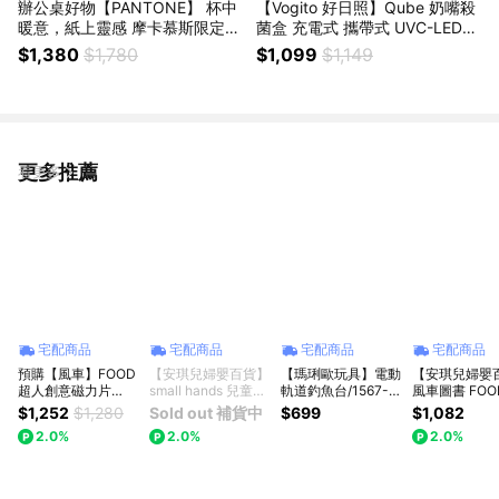
辦公桌好物【PANTONE】 杯中
【Vogito 好日照】Qube 奶嘴殺
暖意，紙上靈感 摩卡慕斯限定色
菌盒 充電式 攜帶式 UVC-LED紫
(馬克杯 × 靈感手札) (咖啡杯、
外線(奶嘴/假牙/牙套/美妝蛋皆可
$1,380
$1,780
$1,099
$1,149
茶杯、水杯)){外島不配送}
以消毒) {外島不配送}
更多推薦
看更多
宅配商品
宅配商品
宅配商品
宅配商品
預購【風車】FOOD
【安琪兒婦嬰百貨】
【瑪琍歐玩具】電動
【安琪兒婦嬰
超人創意磁力片
small hands 兒童小
軌道釣魚台/1567-
風車圖書 FO
STEAM摩天樂園滑
手布書(農場篇)
9C (桃紅、湖綠)
幼兒學習讀卡
$1,252
$1,280
Sold out 補貨中
$699
$1,082
道滾球｜磁力積木｜
2.0%
2.0%
2.0%
益智玩具｜生日禮物
｜兒童禮物｜送禮推
薦｜周歲禮物｜抓周
禮物｜滿月禮物