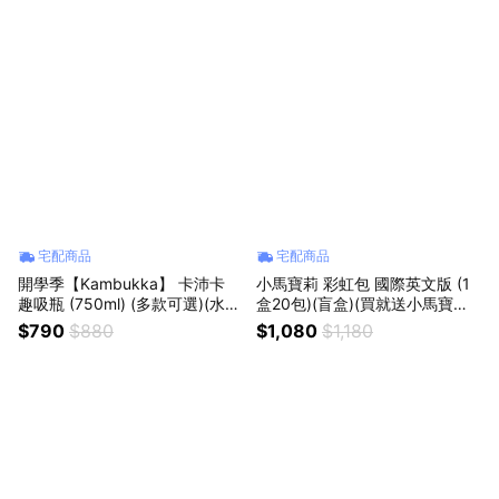
宅配商品
宅配商品
開學季【Kambukka】 卡沛卡
小馬寶莉 彩虹包 國際英文版 (1
趣吸瓶 (750ml) (多款可選)(水
盒20包)(盲盒)(買就送小馬寶莉
壺、水瓶) {外島不配送}
中性筆 款式隨機1支) {外島不配
$790
$880
$1,080
$1,180
送}