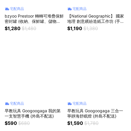
宅配商品
宅配商品
bzyoo Prestoor 轉轉可堆疊保鮮
【National Geographic】 國家
密封罐 (收納、保鮮罐、儲物罐)
地理 創意繽紛造紙工作坊 (手
{外島不配送}
做、玩具) {外島不配送}
$1,280
$1,480
$1,190
$1,380
宅配商品
宅配商品
早教玩具 Googoogaga 我的第
早教玩具 Googoogaga 三合一
一支智慧手機 {外島不配送}
寧靜海舒眠燈 {外島不配送}
$590
$680
$1,590
$1,780