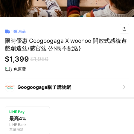
宅配商品
限時優惠 Googoogaga X woohoo 開放式感統遊
戲創造盆/感官盆 {外島不配送}
$1,399
$1,980
免運費
Googoogaga親子購物網
LINE Pay
最高4%
LINE Bank
單筆滿額