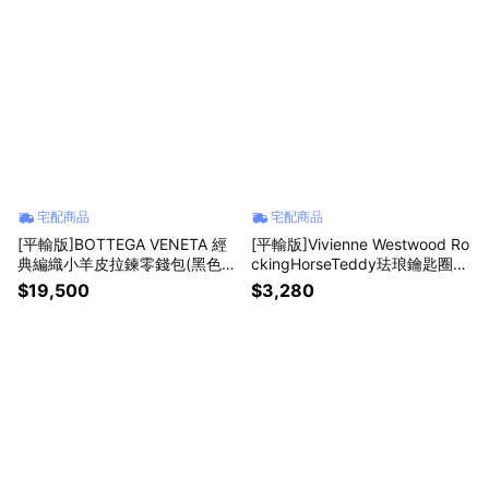
宅配商品
宅配商品
[平輸版]BOTTEGA VENETA 經
[平輸版]Vivienne Westwood Ro
典編織小羊皮拉鍊零錢包(黑色)
ckingHorseTeddy珐琅鑰匙圈-
真品平輸
(黃) 真品平輸
$19,500
$3,280