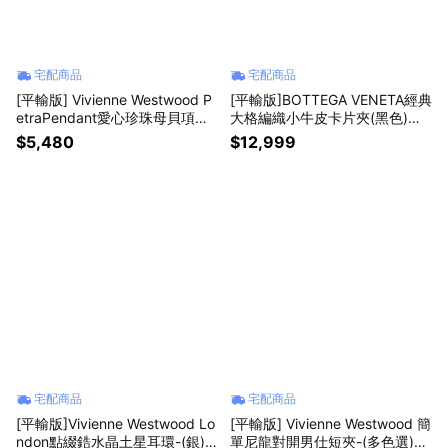
宅配商品
宅配商品
[平輸版] Vivienne Westwood P
[平輸版]BOTTEGA VENETA經典
etraPendant愛心珍珠母貝項鍊
大格編織小牛皮卡片夾(黑色)真
真品平輸
品平輸
$5,480
$12,999
宅配商品
宅配商品
[平輸版]Vivienne Westwood Lo
[平輸版] Vivienne Westwood 簡
ndon點綴鋯水晶土星耳環-(銀)
單尼龍對開男仕短夾-(多色選)真