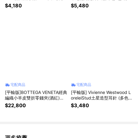
真品平輸
品平輸
$4,180
$5,480
宅配商品
宅配商品
[平輸版]BOTTEGA VENETA經典
[平輸版] Vivienne Westwood L
編織小羊皮雙折零錢夾(酒紅)真
oreleiStud土星造型耳針 (多色
品平輸
選)真品平輸
$22,800
$3,480
更多推薦
看更多