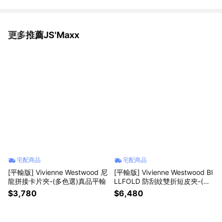
更多推薦JS'Maxx
看更多
宅配商品
宅配商品
[平輸版] Vivienne Westwood 尼
[平輸版] Vivienne Westwood BI
龍拼接卡片夾-(多色選)真品平輸
LLFOLD 防刮紋雙折短皮夾-(黑)
真品平輸
$3,780
$6,480