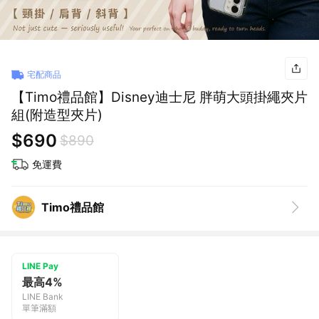
宅配商品
【Timo禮品館】Disney迪士尼 胖萌大頭掛繩夾片
組(附造型夾片)
$690
$890
免運費
Timo禮品館
LINE Pay
最高4%
LINE Bank
單筆滿額