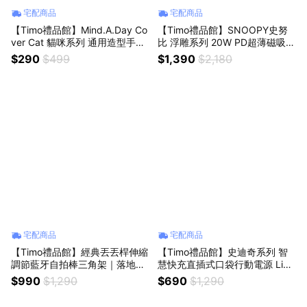
宅配商品
宅配商品
【Timo禮品館】Mind.A.Day Co
【Timo禮品館】SNOOPY史努
ver Cat 貓咪系列 通用造型手機
比 浮雕系列 20W PD超薄磁吸無
夾片雙入組
線快充行動電源10000mAh
$290
$499
$1,390
$2,180
宅配商品
宅配商品
【Timo禮品館】經典丟丟桿伸縮
【Timo禮品館】史迪奇系列 智
調節藍牙自拍棒三角架｜落地式
慧快充直插式口袋行動電源 Ligh
直播支架(含補光燈2入)
tning接頭/Type-C接頭
$990
$1,290
$690
$1,290