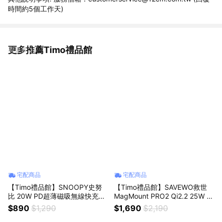
時間約5個工作天)
更多推薦Timo禮品館
看更多
宅配商品
宅配商品
【Timo禮品館】SNOOPY史努
【Timo禮品館】SAVEWO救世
比 20W PD超薄磁吸無線快充行
MagMount PRO2 Qi2.2 25W 競
動電源5000mAh
冷車充(MM-W25Q)
$890
$1,290
$1,690
$2,190