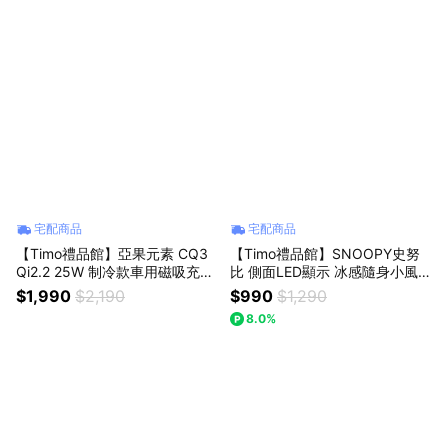
宅配商品
宅配商品
【Timo禮品館】亞果元素 CQ3
【Timo禮品館】SNOOPY史努
Qi2.2 25W 制冷款車用磁吸充電
比 側面LED顯示 冰感隨身小風扇
器
(WSN-011)
$1,990
$2,190
$990
$1,290
8.0%