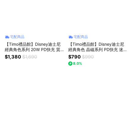
宅配商品
宅配商品
【Timo禮品館】Disney迪士尼
【Timo禮品館】Disney迪士尼
經典角色系列 20W PD快充 質感
經典角色 晶磁系列 PD快充 迷你
玻璃面 磁吸無線充側支架行動電
磁吸無線充行動電源5000mAh
$1,380
$1,690
$790
$990
源10000mAh
8.0%