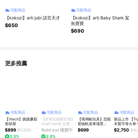
宅配商品
宅配商品
【kokozi】arti jubi 語言天才
【kokozi】arti Baby Shark 鯊
魚寶寶
$650
$690
更多推薦
看更多
宅配商品
宅配商品
宅配商品
宅配商品
【Vtech】跳跳蘑菇
【安琪兒婦嬰百貨】
【瑪琍歐玩具】恐龍
新品上市 【Tr
形狀屋
small hands 兒童小
冒險軌道車場景
木製字母火車-
手布書(農場篇)
組/ZX-663A
組
$899
$1,299
Sold out 補貨中
$699
$2,750
$4,
2.0%
2.0%