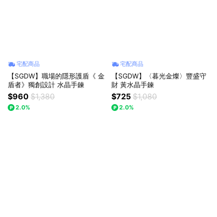
(須保持商品全新包裝，含包裝袋、包裝盒、耳扣等配件)。 商家資
訊 公司名：司百客有限公司 地址：桃園市中壢區環中東路203號 統
一編號：28694283 負責人：李中騫 客服電話：0963595693 客
服信箱：sgdw.service@gmail.com 客服時段：週一~週五
10:00~17:00(不含國定假日)
宅配商品
宅配商品
【SGDW】職場的隱形護盾《 金
【SGDW】〈暮光金燦〉豐盛守
盾者》獨創設計 水晶手鍊
財 黃水晶手鍊
$960
$1,380
$725
$1,080
2.0%
2.0%