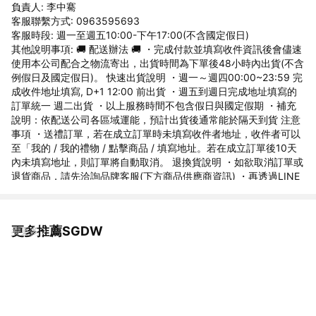
負責人: 李中騫
客服聯繫方式: 0963595693
客服時段: 週一至週五10:00-下午17:00(不含國定假日)
其他說明事項: 🚚 配送辦法 🚚 ・完成付款並填寫收件資訊後會儘速
使用本公司配合之物流寄出，出貨時間為下單後48小時內出貨(不含
例假日及國定假日)。 快速出貨說明 ・週⼀～週四00:00~23:59 完
成收件地址填寫, D+1 12:00 前出貨 ・週五到週日完成地址填寫的
訂單統一 週二出貨 ・以上服務時間不包含假⽇與國定假期 ・補充
說明：依配送公司各區域運能，預計出貨後通常能於隔天到貨 注意
事項 ・送禮訂單，若在成立訂單時未填寫收件者地址，收件者可以
至「我的 / 我的禮物 / 點擊商品 / 填寫地址。若在成立訂單後10天
內未填寫地址，則訂單將自動取消。 退換貨說明 ・如欲取消訂單或
退貨商品，請先洽詢品牌客服(下方商品供應商資訊) ・再透過LINE
禮物 / 訂單下方 / 「洽詢訂單問題」同步提出取消或退貨要求給商
家， 辦理退款。 ・本商品無法提供換貨服務，如需其他商品請重
新購買 ・取貨後如有不適合、瑕疵或收到錯誤商品，請於收到貨7
更多推薦SGDW
看更多
日鑑賞期內(非試用期，包含例假日) 與我們聯絡，並請保持商品與
包裝的原始狀態，待商品退倉確認確認狀態後，我們將立即為您
辦理退款 ・非瑕疵退貨運費需自行負擔，收到退貨品確認無誤後，
會通知進件客服取消訂單辦理退款 無法辦理退貨之情況 ・超過７
天鑑賞期，恕不受理。 ・商品數量不完整/商品污損毀壞/商品相關
配件污損毀壞/人為造成之瑕疵恕不受理。 ・退回時，商品配件不全