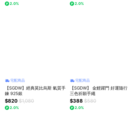
2.0%
2.0%
宅配商品
宅配商品
【SGDW】經典莫比烏斯 氣質手
【SGDW】 金鯉躍門 好運隨行
鍊 925銀
三色祈願手繩
$820
$1,080
$388
$580
2.0%
2.0%