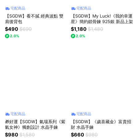
宅配商品
宅配商品
【SGDW】看不膩 經典波點 雙
【SGDW】My Luck!《我的幸運
肩後背包
星》簡約鎖骨鍊 925銀 新品上架
$490
$690
$1,180
$1,480
2.0%
2.0%
宅配商品
宅配商品
🎁好運【SGDW】氣場系列《紫
【SGDW】《歲喜藏金》富貴招
氣女神》獨創設計 水晶手鍊
財 水晶手鍊
$980
$1,580
$660
$980