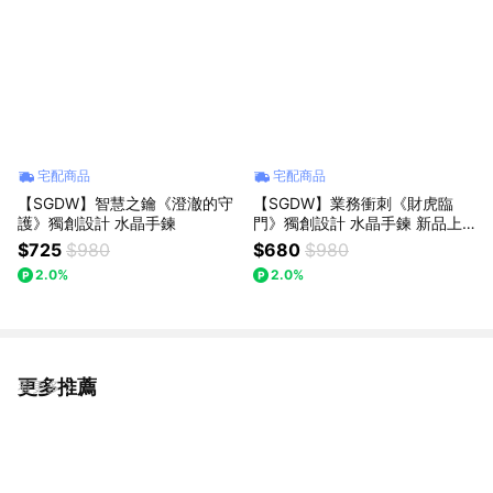
宅配商品
宅配商品
【SGDW】智慧之鑰《澄澈的守
【SGDW】業務衝刺《財虎臨
護》獨創設計 水晶手鍊
門》獨創設計 水晶手鍊 新品上
架
$725
$980
$680
$980
2.0%
2.0%
更多推薦
看更多