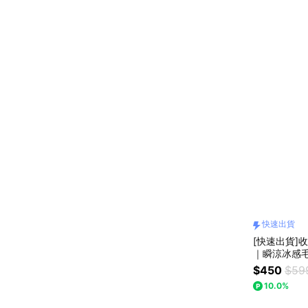
快速出貨
[快速出貨]
｜瞬涼冰感
生日禮物｜
$450
$59
禮｜父親節
10.0%