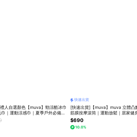
快速出貨
收禮人自選顏色【muva】勁涼酷冰巾
[快速出貨]【muva】muva 立體
毛巾｜運動涼感巾｜夏季戶外必備｜
筋膜按摩滾筒｜運動放鬆｜居家健
送禮推薦｜情人禮｜閨蜜禮｜母親節
｜送禮推薦｜情人禮｜閨蜜禮｜母
9
$690
禮｜教師節禮物
節禮｜教師節禮物
10.0%