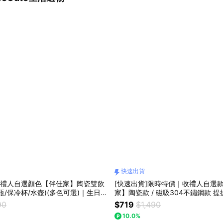
快速出貨
收禮人自選顏色【伴佳家】陶瓷雙飲
[快速出貨]限時特價｜收禮人自選
瓶/保冷杯/水壺)(多色可選)｜生日禮
家】陶瓷款 / 磁吸304不鏽鋼款 
薦｜情人禮｜閨蜜禮｜母親節禮物｜
色可選)｜生日禮物｜送禮推薦｜情
90
$719
$1,490
｜聖誕交換禮物
禮｜母親節禮物｜父親節禮物｜聖
10.0%
保溫瓶｜保冷杯｜水壺