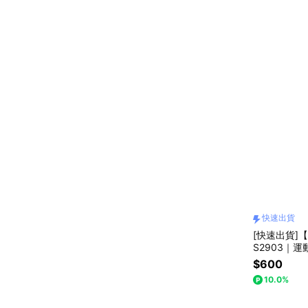
快速出貨
[快速出貨]【
S2903｜
禮｜閨蜜禮
$600
10.0%