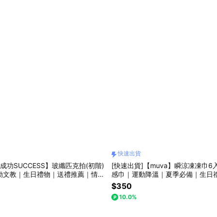
快速出貨
成功SUCCESS】玻纖匹克拍(初階)
[快速出貨]【muva】瞬涼凍凍巾
運動文教｜生日禮物｜送禮推薦｜情人
感巾｜運動降溫｜夏季必備｜生日
｜母親節禮物｜父親節禮物
薦｜情人禮｜閨蜜禮｜母親節禮｜
$350
師節禮物
10.0%