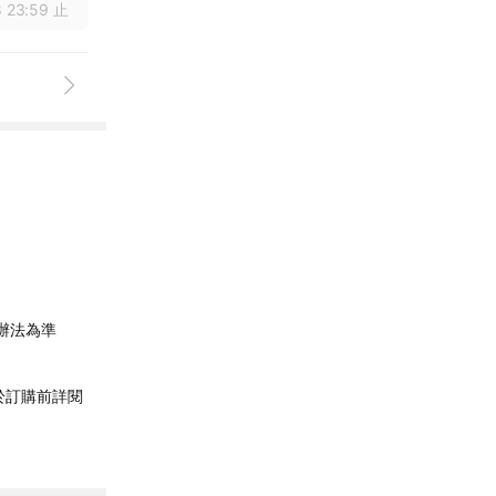
 23:59 止
辦法為準
於訂購前詳閱