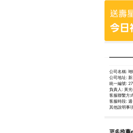
公司名稱: 
公司地址: 
統一編號: 27
負責人: 黃
客服聯繫方式: 
客服時段: 週
其他說明事項: 
更多推薦e
看更多