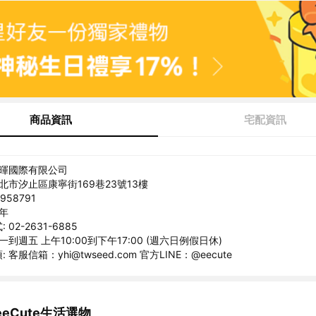
商品資訊
宅配資訊
翊暉國際有限公司
新北市汐止區康寧街169巷23號13樓
958791
光年
02-2631-6885
一到週五 上午10:00到下午17:00 (週六日例假日休)
客服信箱：yhi@twseed.com 官方LINE：@eecute
eCute生活選物