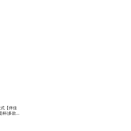
款式【伴佳
提提杯(多款多
人禮｜閨蜜
誕交換禮物｜