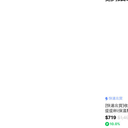
快速出貨
[快速出貨]
提提杯(保溫
物｜送禮推
$719
$1,4
父親節禮物
10.0%