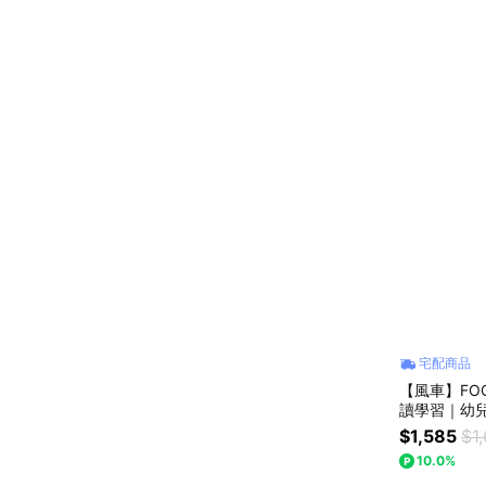
宅配商品
【風車】FO
讀學習｜幼
推薦｜周歲
$1,585
$1
10.0%