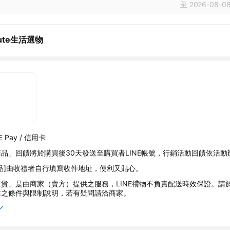
至 2026-08-08
ute生活選物
 Pay / 信用卡
品」回饋將於購買後30天發送至購買者LINE帳號，行銷活動回饋依活動
品]由收禮者自行填寫收件地址，便利又貼心。
貨」是由商家（賣方）提供之服務，LINE禮物不負責配送時效保證。請
述之條件與限制說明，若有疑問請洽商家。