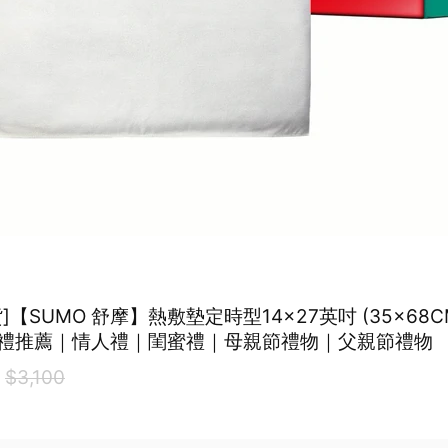
]【SUMO 舒摩】熱敷墊定時型14x27英吋 (35×68
禮推薦｜情人禮｜閨蜜禮｜母親節禮物｜父親節禮物
0
$3,100