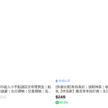
快速出貨
OD超人小手點讀語文有聲寶盒｜點
[快速出貨]有你真好｜放鬆神器｜
兒啟蒙｜生日禮物｜兒童禮物｜送禮
色【伴佳家】癒見草本拍打捶｜生
禮物｜抓周禮物｜滿月禮物
推薦｜情人禮｜閨蜜禮｜母親節禮
,650
$249
教師節禮物
10.0%