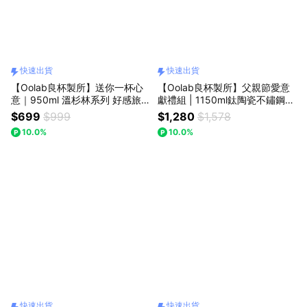
快速出貨
快速出貨
【Oolab良杯製所】送你一杯心
【Oolab良杯製所】父親節愛意
意｜950ml 溫杉林系列 好感旅
獻禮組 | 1150ml鈦陶瓷不鏽鋼隨
行保溫瓶🚚快速出貨
行手把杯 刺繡愛心吊飾🚗快速出
$699
$999
$1,280
$1,578
貨
10.0%
10.0%
快速出貨
快速出貨