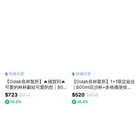
快速出貨
快速出貨
【Oolab良杯製所】🔥補貨到🔥
【Oolab良杯製所】1+1限定組合
可愛的杯杯獻給可愛的您｜800
｜800ml豆沙杯+多格攜便按壓
ml木登豆沙杯+鬱金香絨毛娃娃
式製冰盒 #快速出貨🚗
$723
$917
$520
$808
吊飾｜🚗快速出貨
10.0%
10.0%