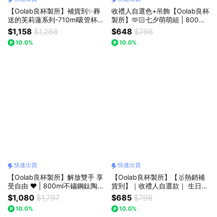
【Oolab良杯製所】補貨到✨葬
收禮人自選色+吊飾【Oolab良杯
送的芙莉蓮系列-710ml吸管杯+
製所】🫶🏻七夕萌萌組 | 800ml
葬送的芙莉蓮系列吸管蓋｜贈品
豆沙吸管杯 鼠鼠吊飾組🚗快速出
$1,158
$1,268
$648
$798
吸管刷+縫隙刷🚗快速出貨
貨
10.0%
10.0%
快速出貨
快速出貨
【Oolab良杯製所】解放雙手 享
【Oolab良杯製所】【🥇熱銷補
受自由 ❤️ | 800ml不鏽鋼鈦陶瓷
貨到】｜收禮人自選款｜ 生日快
易潔層隨行杯+手把杯提袋+25
樂｜800ml豆沙杯 Soft Poodle
$1,080
$1,797
$685
$798
跳跳吸管🚗快速出貨
絨毛貴賓狗吊飾組🚗快速出貨
10.0%
10.0%