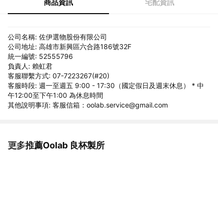
商品資訊
宅配資訊
公司名稱: 佐伊選物股份有限公司
公司地址: 高雄市新興區六合路186號32F
統一編號: 52555796
負責人: 賴虹君
客服聯繫方式: 07-7223267(#20)
客服時段: 週一至週五 9:00 - 17:30（國定假日及週末休息） * 中
午12:00至下午1:00 為休息時間
其他說明事項: 客服信箱：oolab.service@gmail.com
更多推薦Oolab 良杯製所
看更多