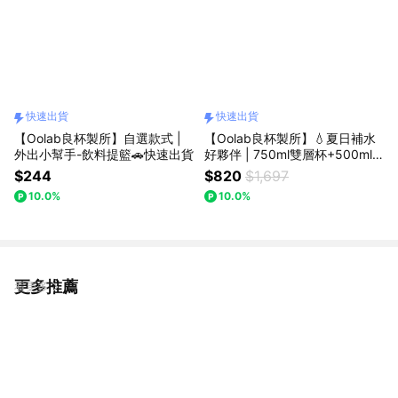
快速出貨
快速出貨
【Oolab良杯製所】自選款式 |
【Oolab良杯製所】💧夏日補水
外出小幫手-飲料提籃🚗快速出貨
好夥伴 | 750ml雙層杯+500ml
搖搖杯🚗快速出貨
$244
$820
$1,697
10.0%
10.0%
更多推薦
看更多