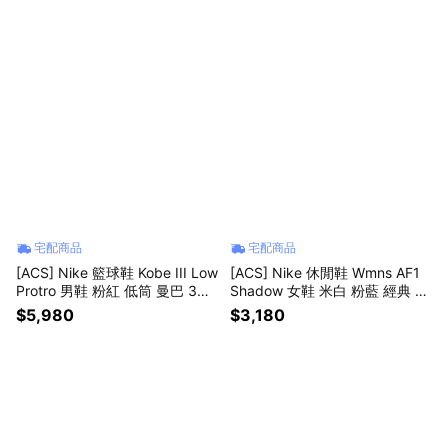
宅配商品
宅配商品
[ACS] Nike 籃球鞋 Kobe III Low
[ACS] Nike 休閒鞋 Wmns AF1
Protro 男鞋 粉紅 低筒 曼巴 3代
Shadow 女鞋 米白 粉藍 經典 AF
IV7127-600
1 基本款 DR7883-101
$5,980
$3,180