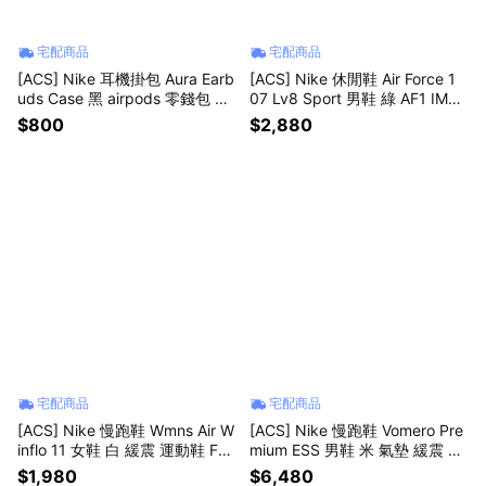
宅配商品
宅配商品
[ACS] Nike 耳機掛包 Aura Earb
[ACS] Nike 休閒鞋 Air Force 1
uds Case 黑 airpods 零錢包 N1
07 Lv8 Sport 男鞋 綠 AF1 IM57
01237401-3OS
52-300
$800
$2,880
宅配商品
宅配商品
[ACS] Nike 慢跑鞋 Wmns Air W
[ACS] Nike 慢跑鞋 Vomero Pre
inflo 11 女鞋 白 緩震 運動鞋 FJ9
mium ESS 男鞋 米 氣墊 緩震 厚
510-112
底 IM8334-200
$1,980
$6,480