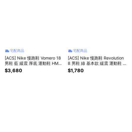
宅配商品
宅配商品
[ACS] Nike 慢跑鞋 Vomero 18
[ACS] Nike 慢跑鞋 Revolution
男鞋 藍 緩震 厚底 運動鞋 HM68
8 男鞋 綠 基本款 緩震 運動鞋 H
03-404
J9198-303
$3,680
$1,780