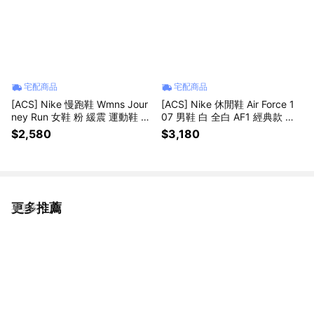
宅配商品
宅配商品
[ACS] Nike 慢跑鞋 Wmns Jour
[ACS] Nike 休閒鞋 Air Force 1
ney Run 女鞋 粉 緩震 運動鞋 FJ
07 男鞋 白 全白 AF1 經典款 小
7765-502
白鞋 CW2288111
$2,580
$3,180
更多推薦
看更多